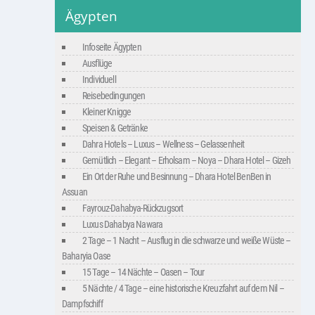
Ägypten
Infoseite Ägypten
Ausflüge
Individuell
Reisebedingungen
Kleiner Knigge
Speisen & Getränke
Dahra Hotels – Luxus – Wellness – Gelassenheit
Gemütlich – Elegant – Erholsam – Noya – Dhara Hotel – Gizeh
Ein Ort der Ruhe und Besinnung – Dhara Hotel BenBen in
Assuan
Fayrouz-Dahabya-Rückzugsort
Luxus Dahabya Nawara
2 Tage – 1 Nacht – Ausflug in die schwarze und weiße Wüste –
Baharyia Oase
15 Tage – 14 Nächte – Oasen – Tour
5 Nächte / 4 Tage – eine historische Kreuzfahrt auf dem Nil –
Dampfschiff