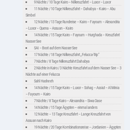
9 Nächte / 10 Tage Kairo – Nilkreuzfahrt – Luxor – Luxor
11 Nächte / 10 Tage Nilkreuzfahrt – Dahabya – Kairo – Abu
Simbel
12 Nächte / 13 Tage Rundreise – Kairo – Fayoum – Alexandria
– Luxor – Quena – Assuan – Kairo
14 Nächte / 15 Tage Kairo – Fayoum – Hurghada – Kreuzfahrt
Nasser See
SAI – Boot auf dem Nasser See
17 Nächte / 18 Tage Nilkreuzfahrt „Felucca-Trip“
7 Nächte / 8 Tage Nilkreuzfahrt Dahabya
2 Nächte in Kairo / 3 Nächte Kreuzfahrt auf dem Nasser See – 3
Nächte auf einer Felucca
Sahl Hasheeh
14 Nächte / 15 Tage Kairo – Luxor – Sohag – Assiut – Al Minia
– Fayoum – Kairo
7 Nächte / 8 Tage Kairo – Alexandria – Siwa Oase
14 Nächte / 15 Tage Ägypten – einmal anders
12 Nächte – 13 Tage Kreuzfahrt – Lange Kreuzfahrt von
Assuan nach Kairo
19 Nächte / 20 Tage Kombinationsreise – Jordanien – Ägypten