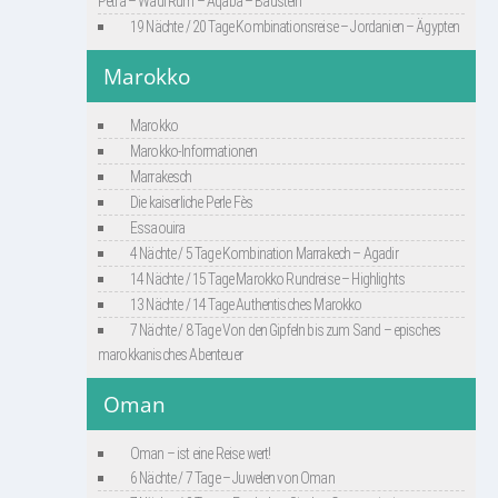
Petra – Wadi Rum – Aqaba – Baustein
19 Nächte / 20 Tage Kombinationsreise – Jordanien – Ägypten
Marokko
Marokko
Marokko-Informationen
Marrakesch
Die kaiserliche Perle Fès
Essaouira
4 Nächte / 5 Tage Kombination Marrakech – Agadir
14 Nächte / 15 Tage Marokko Rundreise – Highlights
13 Nächte / 14 Tage Authentisches Marokko
7 Nächte / 8 Tage Von den Gipfeln bis zum Sand – episches
marokkanisches Abenteuer
Oman
Oman – ist eine Reise wert!
6 Nächte / 7 Tage – Juwelen von Oman