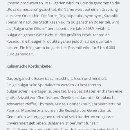
Rosenölproduzenten. In Bulgarien wird im Grunde genommen die
„Rosa damascena“ gezüchtet; ihr Name weist auf einen Ursprung
aus dem Orient hin. Die Sorte „Trigintipetala“, synonym „Kazanlik“
(benannt nach der Stadt Kasanlak im bulgarischen Rosental), wird
als „Bulgarische Ölrose“ bereits seit dem Jahre 1689 erwähnt.
Bulgarien gehört zwar nicht zu den größten Produzenten an
Rosenöl; die hiesigen Produkte gelten jedoch als die qualitativ
besten. Ein Kilogramm bulgarisches Rosenöl wird für 5 bis 6.000
Euro gehandelt.
Kulinarische Köstlichkeite
n
Das bulgarische Essen ist schmackhaft, frisch und herzhaft.
Einige
bulgarische Spezialitäten werden zu bestimmten
bulgarischen Feiertagen zubereitet. Die Spezialitäten enthalten eine
große Anzahl von Gemüse und Gewürzen, darunter Knoblauch,
schwarzer Pfeffer, Thymian, Minze, Bohnenkraut, Lorbeerblatt und
Paprika. Mancherorts wurden die Rezepte von Generation zu
Generation weitergegeben und sind seit Hunderten von Jahren
unverändert geblieben. Bulgarien ist berühmt für sein
Qualitätsgemüse und seine Milchprodukte sowie für seine Vielfalt