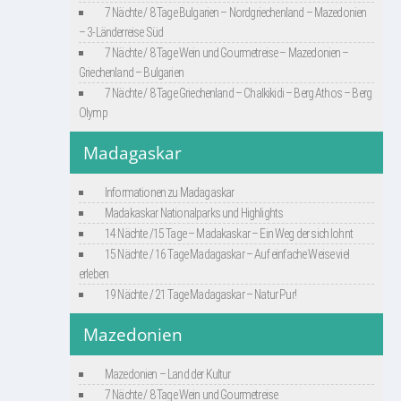
7 Nächte / 8 Tage Bulgarien – Nordgriechenland – Mazedonien
– 3-Länderreise Süd
7 Nächte / 8 Tage Wein und Gourmetreise – Mazedonien –
Griechenland – Bulgarien
7 Nächte / 8 Tage Griechenland – Chalkikidi – Berg Athos – Berg
Olymp
Madagaskar
Informationen zu Madagaskar
Madakaskar Nationalparks und Highlights
14 Nächte /15 Tage – Madakaskar – Ein Weg der sich lohnt
15 Nächte / 16 Tage Madagaskar – Auf einfache Weise viel
erleben
19 Nächte / 21 Tage Madagaskar – Natur Pur!
Mazedonien
Mazedonien – Land der Kultur
7 Nächte / 8 Tage Wein und Gourmetreise