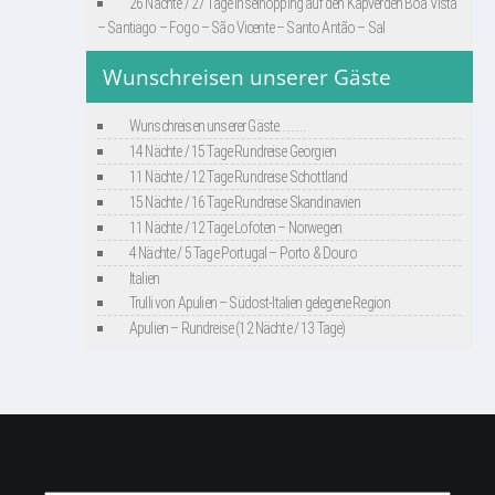
26 Nächte / 27 Tage Inselhopping auf den Kapverden Boa Vista
– Santiago – Fogo – São Vicente – Santo Antão – Sal
Wunschreisen unserer Gäste
Wunschreisen unserer Gäste………
14 Nächte / 15 Tage Rundreise Georgien
11 Nächte / 12 Tage Rundreise Schottland
15 Nächte / 16 Tage Rundreise Skandinavien
11 Nächte / 12 Tage Lofoten – Norwegen
4 Nächte / 5 Tage Portugal – Porto & Douro
Italien
Trulli von Apulien – Südost-Italien gelegene Region
Apulien – Rundreise (12 Nächte / 13 Tage)