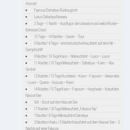
Assuan
Fayrouz-Dahabya-Rückzugsort
Luxus Dahabya Nawara
2 Tage – 1 Nacht – Ausflug in die schwarze und weiße Wüste –
Baharyia Oase
15 Tage – 14 Nächte – Oasen – Tour
5 Nächte / 4 Tage – eine historische Kreuzfahrt auf dem Nil –
Dampfschiff
9 Nächte / 10 Tage Kairo – Nilkreuzfahrt – Luxor – Luxor
11 Nächte / 10 Tage Nilkreuzfahrt – Dahabya – Kairo – Abu
Simbel
12 Nächte / 13 Tage Rundreise – Kairo – Fayoum – Alexandria
– Luxor – Quena – Assuan – Kairo
14 Nächte / 15 Tage Kairo – Fayoum – Hurghada – Kreuzfahrt
Nasser See
SAI – Boot auf dem Nasser See
17 Nächte / 18 Tage Nilkreuzfahrt „Felucca-Trip“
7 Nächte / 8 Tage Nilkreuzfahrt Dahabya
2 Nächte in Kairo / 3 Nächte Kreuzfahrt auf dem Nasser See – 3
Nächte auf einer Felucca