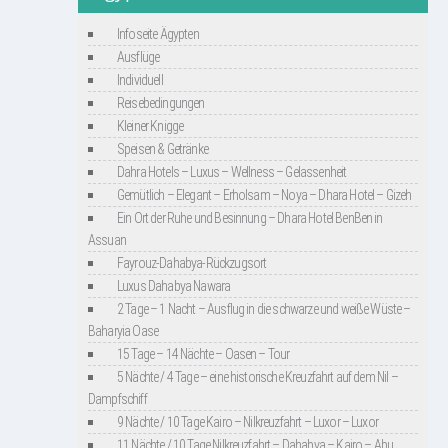
Infoseite Ägypten
Ausflüge
Individuell
Reisebedingungen
Kleiner Knigge
Speisen & Getränke
Dahra Hotels – Luxus – Wellness – Gelassenheit
Gemütlich – Elegant – Erholsam – Noya – Dhara Hotel – Gizeh
Ein Ort der Ruhe und Besinnung – Dhara Hotel BenBen in
Assuan
Fayrouz-Dahabya-Rückzugsort
Luxus Dahabya Nawara
2 Tage – 1 Nacht – Ausflug in die schwarze und weiße Wüste –
Baharyia Oase
15 Tage – 14 Nächte – Oasen – Tour
5 Nächte / 4 Tage – eine historische Kreuzfahrt auf dem Nil –
Dampfschiff
9 Nächte / 10 Tage Kairo – Nilkreuzfahrt – Luxor – Luxor
11 Nächte / 10 Tage Nilkreuzfahrt – Dahabya – Kairo – Abu