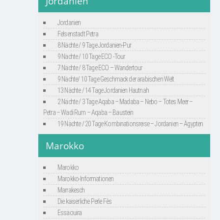
Jordanien
Jordanien
Felsenstadt Petra
8 Nächte / 9 Tage Jordanien-Pur
9 Nächte / 10 Tage ECO -Tour
7 Nächte / 8 Tage ECO – Wandertour
9 Nächte/ 10 Tage Geschmack der arabischen Welt
13 Nächte / 14 Tage Jordanien Hautnah
2 Nächte / 3 Tage Aqaba – Madaba – Nebo – Totes Meer –
Petra – Wadi Rum – Aqaba – Baustein
19 Nächte / 20 Tage Kombinationsreise – Jordanien – Ägypten
Marokko
Marokko
Marokko-Informationen
Marrakesch
Die kaiserliche Perle Fès
Essaouira