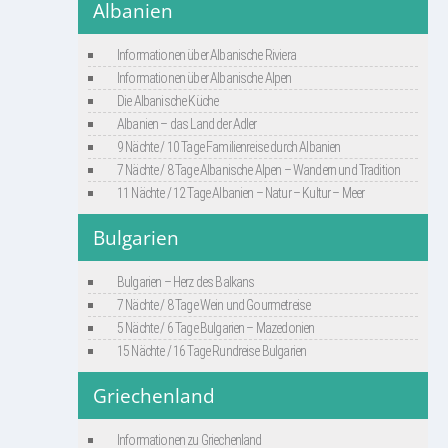
Albanien
Informationen über Albanische Riviera
Informationen über Albanische Alpen
Die Albanische Küche
Albanien – das Land der Adler
9 Nächte / 10 Tage Familienreise durch Albanien
7 Nächte / 8 Tage Albanische Alpen – Wandern und Tradition
11 Nächte / 12 Tage Albanien – Natur – Kultur – Meer
Bulgarien
Bulgarien – Herz des Balkans
7 Nächte / 8 Tage Wein und Gourmetreise
5 Nächte / 6 Tage Bulgarien – Mazedonien
15 Nächte / 16 Tage Rundreise Bulgarien
Griechenland
Informationen zu Griechenland