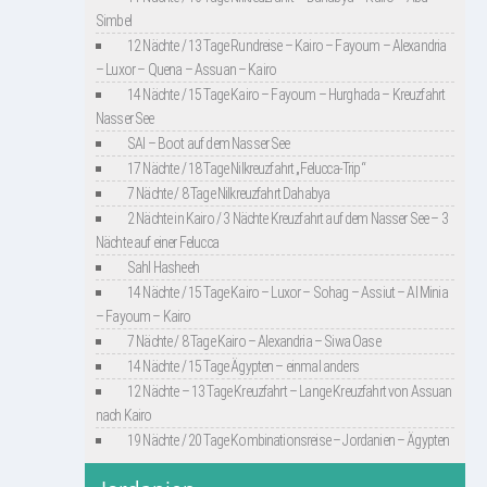
Simbel
12 Nächte / 13 Tage Rundreise – Kairo – Fayoum – Alexandria
– Luxor – Quena – Assuan – Kairo
14 Nächte / 15 Tage Kairo – Fayoum – Hurghada – Kreuzfahrt
Nasser See
SAI – Boot auf dem Nasser See
17 Nächte / 18 Tage Nilkreuzfahrt „Felucca-Trip“
7 Nächte / 8 Tage Nilkreuzfahrt Dahabya
2 Nächte in Kairo / 3 Nächte Kreuzfahrt auf dem Nasser See – 3
Nächte auf einer Felucca
Sahl Hasheeh
14 Nächte / 15 Tage Kairo – Luxor – Sohag – Assiut – Al Minia
– Fayoum – Kairo
7 Nächte / 8 Tage Kairo – Alexandria – Siwa Oase
14 Nächte / 15 Tage Ägypten – einmal anders
12 Nächte – 13 Tage Kreuzfahrt – Lange Kreuzfahrt von Assuan
nach Kairo
19 Nächte / 20 Tage Kombinationsreise – Jordanien – Ägypten