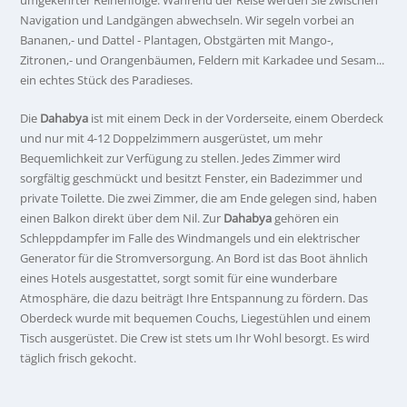
umgekehrter Reihenfolge. Während der Reise werden Sie zwischen
Navigation und Landgängen abwechseln. Wir segeln vorbei an
Bananen,- und Dattel - Plantagen, Obstgärten mit Mango-,
Zitronen,- und Orangenbäumen, Feldern mit Karkadee und Sesam...
ein echtes Stück des Paradieses.
Die
Dahabya
ist mit einem Deck in der Vorderseite, einem Oberdeck
und nur mit 4-12 Doppelzimmern ausgerüstet, um mehr
Bequemlichkeit zur Verfügung zu stellen. Jedes Zimmer wird
sorgfältig geschmückt und besitzt Fenster, ein Badezimmer und
private Toilette. Die zwei Zimmer, die am Ende gelegen sind, haben
einen Balkon direkt über dem Nil. Zur
Dahabya
gehören ein
Schleppdampfer im Falle des Windmangels und ein elektrischer
Generator für die Stromversorgung. An Bord ist das Boot ähnlich
eines Hotels ausgestattet, sorgt somit für eine wunderbare
Atmosphäre, die dazu beiträgt Ihre Entspannung zu fördern. Das
Oberdeck wurde mit bequemen Couchs, Liegestühlen und einem
Tisch ausgerüstet. Die Crew ist stets um Ihr Wohl besorgt. Es wird
täglich frisch gekocht.