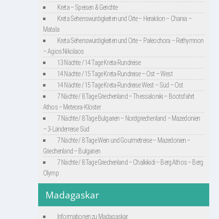
Kreta – Speisen & Gerichte
Kreta Sehenswürdigkeiten und Orte – Heraklion – Chania –
Matala
Kreta Sehenswürdigkeiten und Orte – Paleochora – Rethymnon
– Agios Nikolaos
13 Nächte / 14 Tage Kreta-Rundreise
14 Nächte / 15 Tage Kreta-Rundreise – Ost – West
14 Nächte / 15 Tage Kreta-Rundreise West – Süd – Ost
7 Nächte / 8 Tage Griechenland – Thessaloniki – Bootsfahrt
Athos – Meteora-Klöster
7 Nächte / 8 Tage Bulgarien – Nordgriechenland – Mazedonien
– 3-Länderreise Süd
7 Nächte / 8 Tage Wein und Gourmetreise – Mazedonien –
Griechenland – Bulgarien
7 Nächte / 8 Tage Griechenland – Chalkikidi – Berg Athos – Berg
Olymp
Madagaskar
Informationen zu Madagaskar