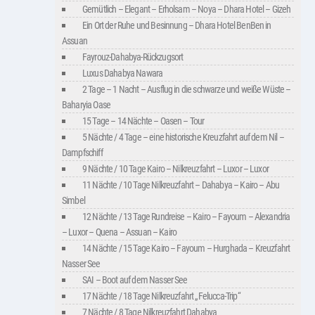
Gemütlich – Elegant – Erholsam – Noya – Dhara Hotel – Gizeh
Ein Ort der Ruhe und Besinnung – Dhara Hotel BenBen in
Assuan
Fayrouz-Dahabya-Rückzugsort
Luxus Dahabya Nawara
2 Tage – 1 Nacht – Ausflug in die schwarze und weiße Wüste –
Baharyia Oase
15 Tage – 14 Nächte – Oasen – Tour
5 Nächte / 4 Tage – eine historische Kreuzfahrt auf dem Nil –
Dampfschiff
9 Nächte / 10 Tage Kairo – Nilkreuzfahrt – Luxor – Luxor
11 Nächte / 10 Tage Nilkreuzfahrt – Dahabya – Kairo – Abu
Simbel
12 Nächte / 13 Tage Rundreise – Kairo – Fayoum – Alexandria
– Luxor – Quena – Assuan – Kairo
14 Nächte / 15 Tage Kairo – Fayoum – Hurghada – Kreuzfahrt
Nasser See
SAI – Boot auf dem Nasser See
17 Nächte / 18 Tage Nilkreuzfahrt „Felucca-Trip“
7 Nächte / 8 Tage Nilkreuzfahrt Dahabya