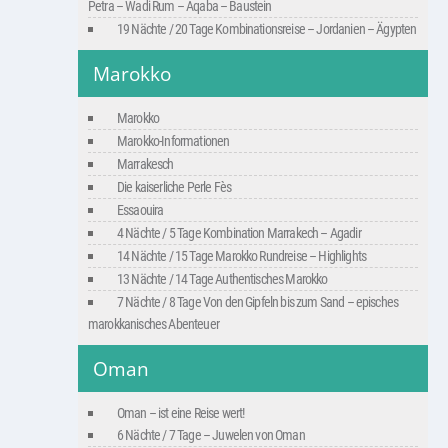
Petra – Wadi Rum – Aqaba – Baustein
19 Nächte / 20 Tage Kombinationsreise – Jordanien – Ägypten
Marokko
Marokko
Marokko-Informationen
Marrakesch
Die kaiserliche Perle Fès
Essaouira
4 Nächte / 5 Tage Kombination Marrakech – Agadir
14 Nächte / 15 Tage Marokko Rundreise – Highlights
13 Nächte / 14 Tage Authentisches Marokko
7 Nächte / 8 Tage Von den Gipfeln bis zum Sand – episches
marokkanisches Abenteuer
Oman
Oman – ist eine Reise wert!
6 Nächte / 7 Tage – Juwelen von Oman