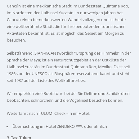
Cancún ist eine mexikanische Stadt im Bundesstaat Quintana Roo,
im Nordosten der Halbinsel Yucatán. In nur wenigen Jahren hat
Cancún einen bemerkenswerten Wandel vollzogen und ist heute
eine weltberühmte Stadt, die für ihre bedeutenden touristischen
Aktivitäten bekannt ist. Es ist möglich, das Gebiet am Morgen zu
besuchen.
Selbstfahrend. SIAN-KA ́AN (wörtlich "Ursprung des Himmels" in der
Sprache der Maya) ist ein Naturschutzgebiet an der Ostküste der
Halbinsel Yucatán im Bundesstaat Quintana Roo, Mexiko. Es ist seit
1986 von der UNESCO als Biosphärenreservat anerkannt und steht
seit 1987 auf der Liste des Weltkulturerbes.
Wir empfehlen eine Bootstour, bei der Sie Delfine und Schildkröten
beobachten, schnorcheln und die Vogelinsel besuchen können.
Weiterfahrt nach TULUM. Check - in im Hotel.
Übernachtung im Hotel ZENDERO ***, oder ähnlich
3. Tag: Tulum