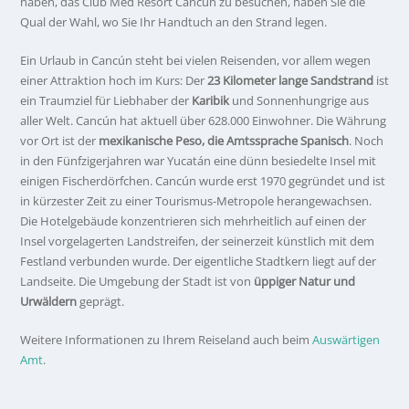
haben, das Club Med Resort Cancún zu besuchen, haben Sie die
Qual der Wahl, wo Sie Ihr Handtuch an den Strand legen.
Ein Urlaub in Cancún steht bei vielen Reisenden, vor allem wegen
einer Attraktion hoch im Kurs: Der
23 Kilometer lange Sandstrand
ist
ein Traumziel für Liebhaber der
Karibik
und Sonnenhungrige aus
aller Welt. Cancún hat aktuell über 628.000 Einwohner. Die Währung
vor Ort ist der
mexikanische Peso, die Amtssprache Spanisch
. Noch
in den Fünfzigerjahren war Yucatán eine dünn besiedelte Insel mit
einigen Fischerdörfchen. Cancún wurde erst 1970 gegründet und ist
in kürzester Zeit zu einer Tourismus-Metropole herangewachsen.
Die Hotelgebäude konzentrieren sich mehrheitlich auf einen der
Insel vorgelagerten Landstreifen, der seinerzeit künstlich mit dem
Festland verbunden wurde. Der eigentliche Stadtkern liegt auf der
Landseite. Die Umgebung der Stadt ist von
üppiger Natur und
Urwäldern
geprägt.
Weitere Informationen zu Ihrem Reiseland auch beim
Auswärtigen
Amt
.