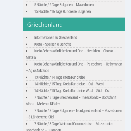
5 Nächte / 6 Tage Bulgarien – Mazedonien
15 Nächte / 16 Tage Rundreise Bulgarien
Griechenland
Informationen zu Griechenland
Kreta – Speisen & Gerichte
Kreta Sehenswürdigkeiten und Orte – Heraklion – Chania –
Matala
Kreta Sehenswürdigkeiten und Orte – Paleochora – Rethymnon
– Agios Nikolaos
13 Nächte / 14 Tage Kreta-Rundreise
14 Nächte / 15 Tage Kreta-Rundreise – Ost – West
14 Nächte / 15 Tage Kreta-Rundreise West – Süd – Ost
7 Nächte / 8 Tage Griechenland – Thessaloniki – Bootsfahrt
Athos – Meteora-Klöster
7 Nächte / 8 Tage Bulgarien – Nordgriechenland – Mazedonien
– 3-Länderreise Süd
7 Nächte / 8 Tage Wein und Gourmetreise – Mazedonien –
Griechenland – Bulgarien