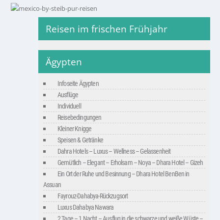
Reisen im frischen Frühjahr
Ägypten
Infoseite Ägypten
Ausflüge
Individuell
Reisebedingungen
Kleiner Knigge
Speisen & Getränke
Dahra Hotels – Luxus – Wellness – Gelassenheit
Gemütlich – Elegant – Erholsam – Noya – Dhara Hotel – Gizeh
Ein Ort der Ruhe und Besinnung – Dhara Hotel BenBen in
Assuan
Fayrouz-Dahabya-Rückzugsort
Luxus Dahabya Nawara
2 Tage – 1 Nacht – Ausflug in die schwarze und weiße Wüste –