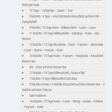
Baharyia Oase
15 Tage – 14 Nächte – Oasen – Tour
5 Nächte / 4 Tage – eine historische Kreuzfahrt auf dem Nil –
Dampfschiff
9 Nächte / 10 Tage Kairo – Nilkreuzfahrt – Luxor – Luxor
11 Nächte / 10 Tage Nilkreuzfahrt – Dahabya – Kairo – Abu
Simbel
12 Nächte / 13 Tage Rundreise – Kairo – Fayoum – Alexandria
– Luxor – Quena – Assuan – Kairo
14 Nächte / 15 Tage Kairo – Fayoum – Hurghada – Kreuzfahrt
Nasser See
SAI – Boot auf dem Nasser See
17 Nächte / 18 Tage Nilkreuzfahrt „Felucca-Trip“
7 Nächte / 8 Tage Nilkreuzfahrt Dahabya
2 Nächte in Kairo / 3 Nächte Kreuzfahrt auf dem Nasser See – 3
Nächte auf einer Felucca
Sahl Hasheeh
14 Nächte / 15 Tage Kairo – Luxor – Sohag – Assiut – Al Minia
– Fayoum – Kairo