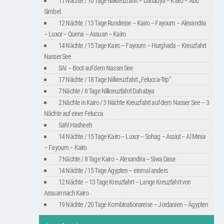
11 Nächte / 10 Tage Nilkreuzfahrt – Dahabya – Kairo – Abu
Simbel
12 Nächte / 13 Tage Rundreise – Kairo – Fayoum – Alexandria
– Luxor – Quena – Assuan – Kairo
14 Nächte / 15 Tage Kairo – Fayoum – Hurghada – Kreuzfahrt
Nasser See
SAI – Boot auf dem Nasser See
17 Nächte / 18 Tage Nilkreuzfahrt „Felucca-Trip“
7 Nächte / 8 Tage Nilkreuzfahrt Dahabya
2 Nächte in Kairo / 3 Nächte Kreuzfahrt auf dem Nasser See – 3
Nächte auf einer Felucca
Sahl Hasheeh
14 Nächte / 15 Tage Kairo – Luxor – Sohag – Assiut – Al Minia
– Fayoum – Kairo
7 Nächte / 8 Tage Kairo – Alexandria – Siwa Oase
14 Nächte / 15 Tage Ägypten – einmal anders
12 Nächte – 13 Tage Kreuzfahrt – Lange Kreuzfahrt von
Assuan nach Kairo
19 Nächte / 20 Tage Kombinationsreise – Jordanien – Ägypten