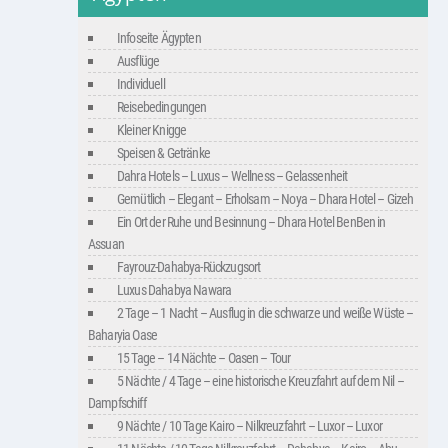
Infoseite Ägypten
Ausflüge
Individuell
Reisebedingungen
Kleiner Knigge
Speisen & Getränke
Dahra Hotels – Luxus – Wellness – Gelassenheit
Gemütlich – Elegant – Erholsam – Noya – Dhara Hotel – Gizeh
Ein Ort der Ruhe und Besinnung – Dhara Hotel BenBen in
Assuan
Fayrouz-Dahabya-Rückzugsort
Luxus Dahabya Nawara
2 Tage – 1 Nacht – Ausflug in die schwarze und weiße Wüste –
Baharyia Oase
15 Tage – 14 Nächte – Oasen – Tour
5 Nächte / 4 Tage – eine historische Kreuzfahrt auf dem Nil –
Dampfschiff
9 Nächte / 10 Tage Kairo – Nilkreuzfahrt – Luxor – Luxor