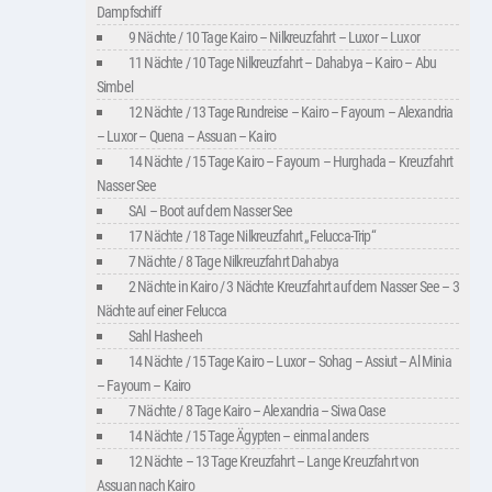
Dampfschiff
9 Nächte / 10 Tage Kairo – Nilkreuzfahrt – Luxor – Luxor
11 Nächte / 10 Tage Nilkreuzfahrt – Dahabya – Kairo – Abu
Simbel
12 Nächte / 13 Tage Rundreise – Kairo – Fayoum – Alexandria
– Luxor – Quena – Assuan – Kairo
14 Nächte / 15 Tage Kairo – Fayoum – Hurghada – Kreuzfahrt
Nasser See
SAI – Boot auf dem Nasser See
17 Nächte / 18 Tage Nilkreuzfahrt „Felucca-Trip“
7 Nächte / 8 Tage Nilkreuzfahrt Dahabya
2 Nächte in Kairo / 3 Nächte Kreuzfahrt auf dem Nasser See – 3
Nächte auf einer Felucca
Sahl Hasheeh
14 Nächte / 15 Tage Kairo – Luxor – Sohag – Assiut – Al Minia
– Fayoum – Kairo
7 Nächte / 8 Tage Kairo – Alexandria – Siwa Oase
14 Nächte / 15 Tage Ägypten – einmal anders
12 Nächte – 13 Tage Kreuzfahrt – Lange Kreuzfahrt von
Assuan nach Kairo