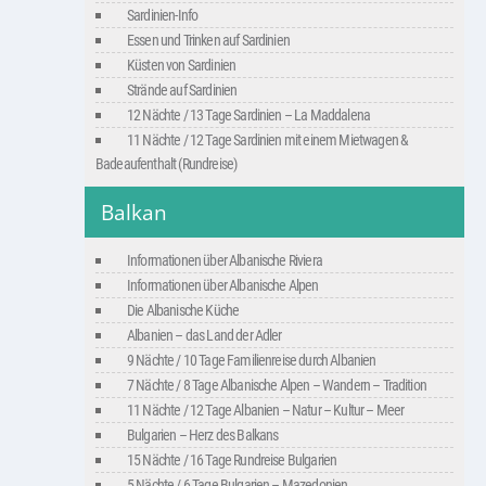
Sardinien-Info
Essen und Trinken auf Sardinien
Küsten von Sardinien
Strände auf Sardinien
12 Nächte / 13 Tage Sardinien – La Maddalena
11 Nächte / 12 Tage Sardinien mit einem Mietwagen &
Badeaufenthalt (Rundreise)
Balkan
Informationen über Albanische Riviera
Informationen über Albanische Alpen
Die Albanische Küche
Albanien – das Land der Adler
9 Nächte / 10 Tage Familienreise durch Albanien
7 Nächte / 8 Tage Albanische Alpen – Wandern – Tradition
11 Nächte / 12 Tage Albanien – Natur – Kultur – Meer
Bulgarien – Herz des Balkans
15 Nächte / 16 Tage Rundreise Bulgarien
5 Nächte / 6 Tage Bulgarien – Mazedonien