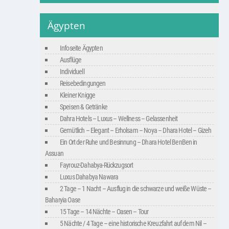
Ägypten
Infoseite Ägypten
Ausflüge
Individuell
Reisebedingungen
Kleiner Knigge
Speisen & Getränke
Dahra Hotels – Luxus – Wellness – Gelassenheit
Gemütlich – Elegant – Erholsam – Noya – Dhara Hotel – Gizeh
Ein Ort der Ruhe und Besinnung – Dhara Hotel BenBen in
Assuan
Fayrouz-Dahabya-Rückzugsort
Luxus Dahabya Nawara
2 Tage – 1 Nacht – Ausflug in die schwarze und weiße Wüste –
Baharyia Oase
15 Tage – 14 Nächte – Oasen – Tour
5 Nächte / 4 Tage – eine historische Kreuzfahrt auf dem Nil –