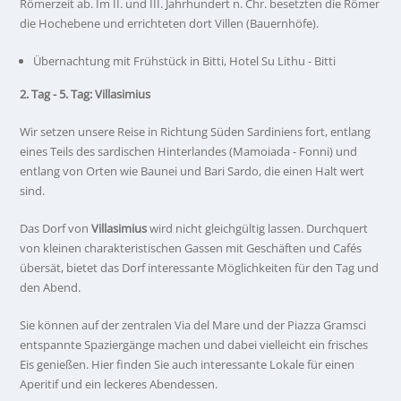
Römerzeit ab. Im II. und III. Jahrhundert n. Chr. besetzten die Römer
die Hochebene und errichteten dort Villen (Bauernhöfe).
Übernachtung mit Frühstück in Bitti, Hotel Su Lithu - Bitti
2. Tag - 5. Tag: Villasimius
Wir setzen unsere Reise in Richtung Süden Sardiniens fort, entlang
eines Teils des sardischen Hinterlandes (Mamoiada - Fonni) und
entlang von Orten wie Baunei und Bari Sardo, die einen Halt wert
sind.
Das Dorf von
Villasimius
wird nicht gleichgültig lassen. Durchquert
von kleinen charakteristischen Gassen mit Geschäften und Cafés
übersät, bietet das Dorf interessante Möglichkeiten für den Tag und
den Abend.
Sie können auf der zentralen Via del Mare und der Piazza Gramsci
entspannte Spaziergänge machen und dabei vielleicht ein frisches
Eis genießen. Hier finden Sie auch interessante Lokale für einen
Aperitif und ein leckeres Abendessen.