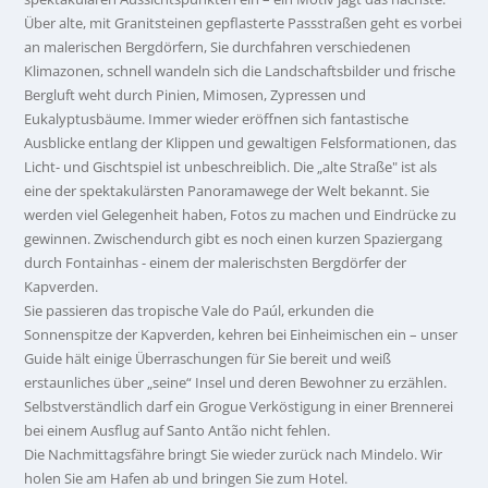
Über alte, mit Granitsteinen gepflasterte Passstraßen geht es vorbei
an malerischen Bergdörfern, Sie durchfahren verschiedenen
Klimazonen, schnell wandeln sich die Landschaftsbilder und frische
Bergluft weht durch Pinien, Mimosen, Zypressen und
Eukalyptusbäume. Immer wieder eröffnen sich fantastische
Ausblicke entlang der Klippen und gewaltigen Felsformationen, das
Licht- und Gischtspiel ist unbeschreiblich. Die „alte Straße" ist als
eine der spektakulärsten Panoramawege der Welt bekannt. Sie
werden viel Gelegenheit haben, Fotos zu machen und Eindrücke zu
gewinnen. Zwischendurch gibt es noch einen kurzen Spaziergang
durch Fontainhas - einem der malerischsten Bergdörfer der
Kapverden.
Sie passieren das tropische Vale do Paúl, erkunden die
Sonnenspitze der Kapverden, kehren bei Einheimischen ein – unser
Guide hält einige Überraschungen für Sie bereit und weiß
erstaunliches über „seine“ Insel und deren Bewohner zu erzählen.
Selbstverständlich darf ein Grogue Verköstigung in einer Brennerei
bei einem Ausflug auf Santo Antão nicht fehlen.
Die Nachmittagsfähre bringt Sie wieder zurück nach Mindelo. Wir
holen Sie am Hafen ab und bringen Sie zum Hotel.