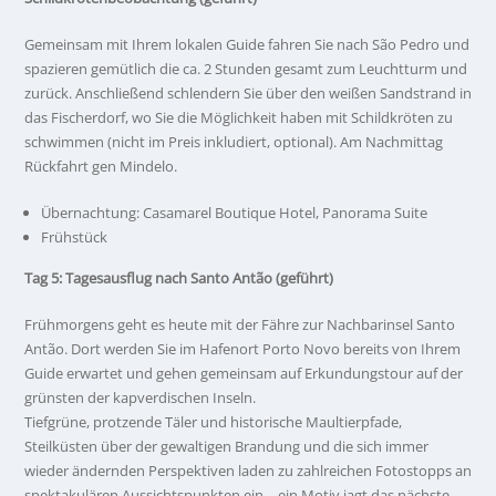
Gemeinsam mit Ihrem lokalen Guide fahren Sie nach São Pedro und
spazieren gemütlich die ca. 2 Stunden gesamt zum Leuchtturm und
zurück. Anschließend schlendern Sie über den weißen Sandstrand in
das Fischerdorf, wo Sie die Möglichkeit haben mit Schildkröten zu
schwimmen (nicht im Preis inkludiert, optional). Am Nachmittag
Rückfahrt gen Mindelo.
Übernachtung: Casamarel Boutique Hotel, Panorama Suite
Frühstück
Tag 5: Tagesausflug nach Santo Antão (geführt)
Frühmorgens geht es heute mit der Fähre zur Nachbarinsel Santo
Antão. Dort werden Sie im Hafenort Porto Novo bereits von Ihrem
Guide erwartet und gehen gemeinsam auf Erkundungstour auf der
grünsten der kapverdischen Inseln.
Tiefgrüne, protzende Täler und historische Maultierpfade,
Steilküsten über der gewaltigen Brandung und die sich immer
wieder ändernden Perspektiven laden zu zahlreichen Fotostopps an
spektakulären Aussichtspunkten ein – ein Motiv jagt das nächste.