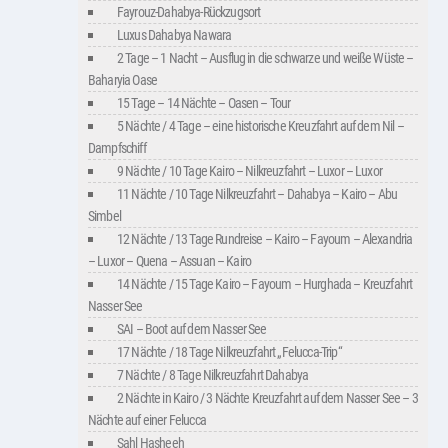
Fayrouz-Dahabya-Rückzugsort
Luxus Dahabya Nawara
2 Tage – 1 Nacht – Ausflug in die schwarze und weiße Wüste –
Baharyia Oase
15 Tage – 14 Nächte – Oasen – Tour
5 Nächte / 4 Tage – eine historische Kreuzfahrt auf dem Nil –
Dampfschiff
9 Nächte / 10 Tage Kairo – Nilkreuzfahrt – Luxor – Luxor
11 Nächte / 10 Tage Nilkreuzfahrt – Dahabya – Kairo – Abu
Simbel
12 Nächte / 13 Tage Rundreise – Kairo – Fayoum – Alexandria
– Luxor – Quena – Assuan – Kairo
14 Nächte / 15 Tage Kairo – Fayoum – Hurghada – Kreuzfahrt
Nasser See
SAI – Boot auf dem Nasser See
17 Nächte / 18 Tage Nilkreuzfahrt „Felucca-Trip“
7 Nächte / 8 Tage Nilkreuzfahrt Dahabya
2 Nächte in Kairo / 3 Nächte Kreuzfahrt auf dem Nasser See – 3
Nächte auf einer Felucca
Sahl Hasheeh