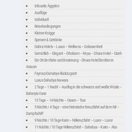
Infoseite Ägypten
Ausflüge
Individuell
Reisebedingungen
Kleiner Knigge
Speisen & Getränke
Dahra Hotels – Luxus – Wellness – Gelassenheit
Gemütlich – Elegant – Erholsam – Noya – Dhara Hotel – Gizeh
Ein Ort der Ruhe und Besinnung – Dhara Hotel BenBen in
Assuan
Fayrouz-Dahabya-Rückzugsort
Luxus Dahabya Nawara
2 Tage – 1 Nacht – Ausflug in die schwarze und weiße Wüste –
Baharyia Oase
15 Tage – 14 Nächte – Oasen – Tour
5 Nächte / 4 Tage – eine historische Kreuzfahrt auf dem Nil –
Dampfschiff
9 Nächte / 10 Tage Kairo – Nilkreuzfahrt – Luxor – Luxor
11 Nächte / 10 Tage Nilkreuzfahrt – Dahabya – Kairo – Abu