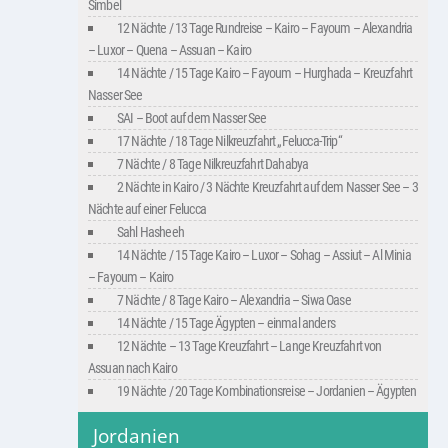
Simbel
12 Nächte / 13 Tage Rundreise – Kairo – Fayoum – Alexandria
– Luxor – Quena – Assuan – Kairo
14 Nächte / 15 Tage Kairo – Fayoum – Hurghada – Kreuzfahrt
Nasser See
SAI – Boot auf dem Nasser See
17 Nächte / 18 Tage Nilkreuzfahrt „Felucca-Trip“
7 Nächte / 8 Tage Nilkreuzfahrt Dahabya
2 Nächte in Kairo / 3 Nächte Kreuzfahrt auf dem Nasser See – 3
Nächte auf einer Felucca
Sahl Hasheeh
14 Nächte / 15 Tage Kairo – Luxor – Sohag – Assiut – Al Minia
– Fayoum – Kairo
7 Nächte / 8 Tage Kairo – Alexandria – Siwa Oase
14 Nächte / 15 Tage Ägypten – einmal anders
12 Nächte – 13 Tage Kreuzfahrt – Lange Kreuzfahrt von
Assuan nach Kairo
19 Nächte / 20 Tage Kombinationsreise – Jordanien – Ägypten
Jordanien