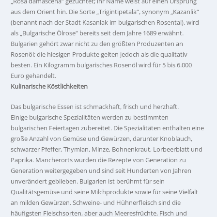
„Rosa damascena“ gezüchtet; ihr Name weist auf einen Ursprung
aus dem Orient hin. Die Sorte „Trigintipetala“, synonym „Kazanlik“
(benannt nach der Stadt Kasanlak im bulgarischen Rosental), wird
als „Bulgarische Ölrose“ bereits seit dem Jahre 1689 erwähnt.
Bulgarien gehört zwar nicht zu den größten Produzenten an
Rosenöl; die hiesigen Produkte gelten jedoch als die qualitativ
besten. Ein Kilogramm bulgarisches Rosenöl wird für 5 bis 6.000
Euro gehandelt.
Kulinarische Köstlichkeiten
Das bulgarische Essen ist schmackhaft, frisch und herzhaft.
Einige bulgarische Spezialitäten werden zu bestimmten
bulgarischen Feiertagen zubereitet. Die Spezialitäten enthalten eine
große Anzahl von Gemüse und Gewürzen, darunter Knoblauch,
schwarzer Pfeffer, Thymian, Minze, Bohnenkraut, Lorbeerblatt und
Paprika. Mancherorts wurden die Rezepte von Generation zu
Generation weitergegeben und sind seit Hunderten von Jahren
unverändert geblieben. Bulgarien ist berühmt für sein
Qualitätsgemüse und seine Milchprodukte sowie für seine Vielfalt
an milden Gewürzen. Schweine- und Hühnerfleisch sind die
häufigsten Fleischsorten, aber auch Meeresfrüchte, Fisch und