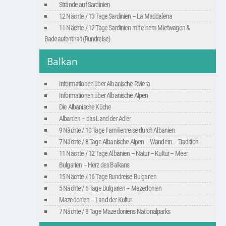
Strände auf Sardinien
12 Nächte / 13 Tage Sardinien – La Maddalena
11 Nächte / 12 Tage Sardinien mit einem Mietwagen &
Badeaufenthalt (Rundreise)
Balkan
Informationen über Albanische Riviera
Informationen über Albanische Alpen
Die Albanische Küche
Albanien – das Land der Adler
9 Nächte / 10 Tage Familienreise durch Albanien
7 Nächte / 8 Tage Albanische Alpen – Wandern – Tradition
11 Nächte / 12 Tage Albanien – Natur – Kultur – Meer
Bulgarien – Herz des Balkans
15 Nächte / 16 Tage Rundreise Bulgarien
5 Nächte / 6 Tage Bulgarien – Mazedonien
Mazedonien – Land der Kultur
7 Nächte / 8 Tage Mazedoniens Nationalparks