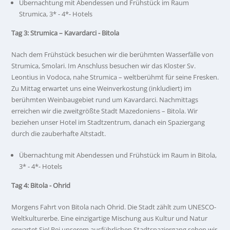
Übernachtung mit Abendessen und Frühstück im Raum
Strumica, 3* - 4*- Hotels
Tag 3: Strumica – Kavardarci - Bitola
Nach dem Frühstück besuchen wir die berühmten Wasserfälle von
Strumica, Smolari. Im Anschluss besuchen wir das Kloster Sv.
Leontius in Vodoca, nahe Strumica – weltberühmt für seine Fresken.
Zu Mittag erwartet uns eine Weinverkostung (inkludiert) im
berühmten Weinbaugebiet rund um Kavardarci. Nachmittags
erreichen wir die zweitgrößte Stadt Mazedoniens – Bitola. Wir
beziehen unser Hotel im Stadtzentrum, danach ein Spaziergang
durch die zauberhafte Altstadt.
Übernachtung mit Abendessen und Frühstück im Raum in Bitola,
3* - 4*- Hotels
Tag 4: Bitola - Ohrid
Morgens Fahrt von Bitola nach Ohrid. Die Stadt zählt zum UNESCO-
Weltkulturerbe. Eine einzigartige Mischung aus Kultur und Natur
erwartet Sie! Bei unserem ausführlichen Stadtspaziergang sehen wir