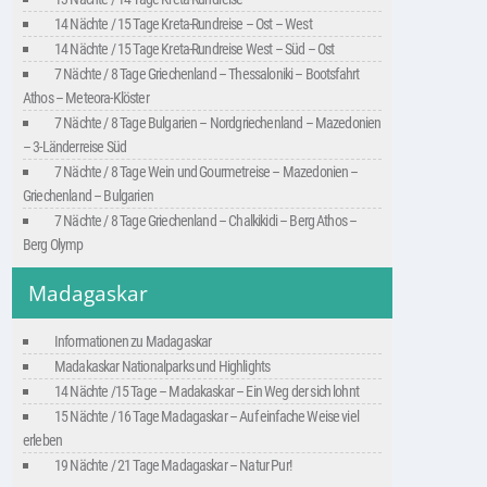
14 Nächte / 15 Tage Kreta-Rundreise – Ost – West
14 Nächte / 15 Tage Kreta-Rundreise West – Süd – Ost
7 Nächte / 8 Tage Griechenland – Thessaloniki – Bootsfahrt
Athos – Meteora-Klöster
7 Nächte / 8 Tage Bulgarien – Nordgriechenland – Mazedonien
– 3-Länderreise Süd
7 Nächte / 8 Tage Wein und Gourmetreise – Mazedonien –
Griechenland – Bulgarien
7 Nächte / 8 Tage Griechenland – Chalkikidi – Berg Athos –
Berg Olymp
Madagaskar
Informationen zu Madagaskar
Madakaskar Nationalparks und Highlights
14 Nächte /15 Tage – Madakaskar – Ein Weg der sich lohnt
15 Nächte / 16 Tage Madagaskar – Auf einfache Weise viel
erleben
19 Nächte / 21 Tage Madagaskar – Natur Pur!