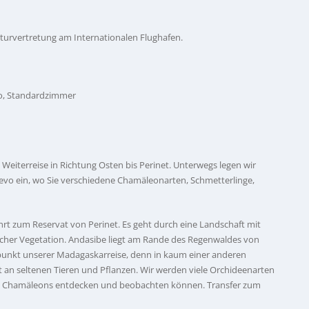
turvertretung am Internationalen Flughafen.
vo, Standardzimmer
Weiterreise in Richtung Osten bis Perinet. Unterwegs legen wir
zevo ein, wo Sie verschiedene Chamäleonarten, Schmetterlinge,
rt zum Reservat von Perinet. Es geht durch eine Landschaft mit
ischer Vegetation. Andasibe liegt am Rande des Regenwaldes von
epunkt unserer Madagaskarreise, denn in kaum einer anderen
lt an seltenen Tieren und Pflanzen. Wir werden viele Orchideenarten
ge Chamäleons entdecken und beobachten können. Transfer zum