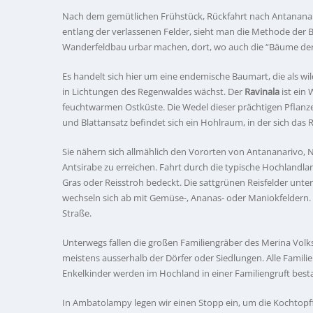
Nach dem gemütlichen Frühstück, Rückfahrt nach Antananariv
entlang der verlassenen Felder, sieht man die Methode der 
Wanderfeldbau urbar machen, dort, wo auch die “Bäume der
Es handelt sich hier um eine endemische Baumart, die als 
in Lichtungen des Regenwaldes wächst. Der
Ravinala
ist ein
feuchtwarmen Ostküste. Die Wedel dieser prächtigen Pfla
und Blattansatz befindet sich ein Hohlraum, in der sich das 
Sie nähern sich allmählich den Vororten von Antananarivo, N
Antsirabe zu erreichen. Fahrt durch die typische Hochlandla
Gras oder Reisstroh bedeckt. Die sattgrünen Reisfelder unt
wechseln sich ab mit Gemüse-, Ananas- oder Maniokfeldern. 
Straße.
Unterwegs fallen die großen Familiengräber des Merina Volk
meistens ausserhalb der Dörfer oder Siedlungen. Alle Familie
Enkelkinder werden im Hochland in einer Familiengruft besta
In Ambatolampy legen wir einen Stopp ein, um die Kochtopff