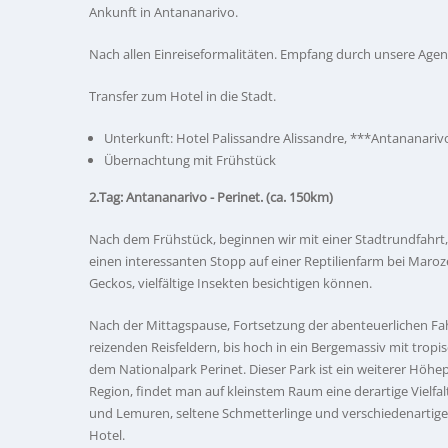
Ankunft in Antananarivo.
Nach allen Einreiseformalitäten. Empfang durch unsere Agen
Transfer zum Hotel in die Stadt.
Unterkunft: Hotel Palissandre Alissandre, ***Antananari
Übernachtung mit Frühstück
2.Tag: Antananarivo - Perinet. (ca. 150km)
Nach dem Frühstück, beginnen wir mit einer Stadtrundfahrt, 
einen interessanten Stopp auf einer Reptilienfarm bei Maro
Geckos, vielfältige Insekten besichtigen können.
Nach der Mittagspause, Fortsetzung der abenteuerlichen Fah
reizenden Reisfeldern, bis hoch in ein Bergemassiv mit trop
dem Nationalpark Perinet. Dieser Park ist ein weiterer Höh
Region, findet man auf kleinstem Raum eine derartige Vielfa
und Lemuren, seltene Schmetterlinge und verschiedenarti
Hotel.