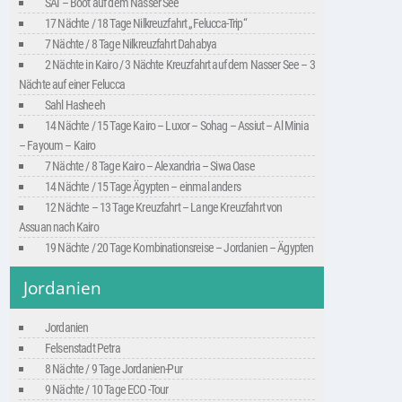
SAI – Boot auf dem Nasser See
17 Nächte / 18 Tage Nilkreuzfahrt „Felucca-Trip“
7 Nächte / 8 Tage Nilkreuzfahrt Dahabya
2 Nächte in Kairo / 3 Nächte Kreuzfahrt auf dem Nasser See – 3
Nächte auf einer Felucca
Sahl Hasheeh
14 Nächte / 15 Tage Kairo – Luxor – Sohag – Assiut – Al Minia
– Fayoum – Kairo
7 Nächte / 8 Tage Kairo – Alexandria – Siwa Oase
14 Nächte / 15 Tage Ägypten – einmal anders
12 Nächte – 13 Tage Kreuzfahrt – Lange Kreuzfahrt von
Assuan nach Kairo
19 Nächte / 20 Tage Kombinationsreise – Jordanien – Ägypten
Jordanien
Jordanien
Felsenstadt Petra
8 Nächte / 9 Tage Jordanien-Pur
9 Nächte / 10 Tage ECO -Tour