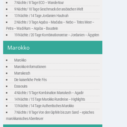
7 Nächte / 8 Tage ECO – Wandertour
9 Nächte/ 10 Tage Geschmack der arabischen Welt
13 Nächte / 14 Tage Jordanien Hautnah
2 Nächte / 3 Tage Aqaba – Madaba – Nebo – Totes Meer –
Petra – Wadi Rum – Aqaba – Baustein
19 Nächte / 20 Tage Kombinationsreise – Jordanien – Ägypten
Marokko
Marokko
Marokko-Informationen
Marrakesch
Die kaiserliche Perle Fès
Essaouira
4 Nächte / 5 Tage Kombination Marrakech – Agadir
14 Nächte / 15 Tage Marokko Rundreise – Highlights
13 Nächte / 14 Tage Authentisches Marokko
7 Nächte / 8 Tage Von den Gipfeln bis zum Sand – episches
marokkanisches Abenteuer