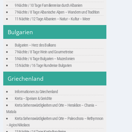
9 Nächte / 10 Tage Familienreise durch Albanien
7 Nächte / 8 Tage Albanische Alpen – Wandern und Tradition
11 Nächte / 12 Tage Albanien – Natur – Kultur – Meer
Bulgarien
Bulgarien – Herz des Balkans
7 Nächte / 8 Tage Wein und Gourmetreise
5 Nächte / 6 Tage Bulgarien – Mazedonien
15 Nächte / 16 Tage Rundreise Bulgarien
Griechenland
Informationen zu Griechenland
Kreta – Speisen & Gerichte
Kreta Sehenswürdigkeiten und Orte – Heraklion – Chania –
Matala
Kreta Sehenswürdigkeiten und Orte – Paleochora – Rethymnon
– Agios Nikolaos
13 Nächte / 14 Tage Kreta-Rundreise