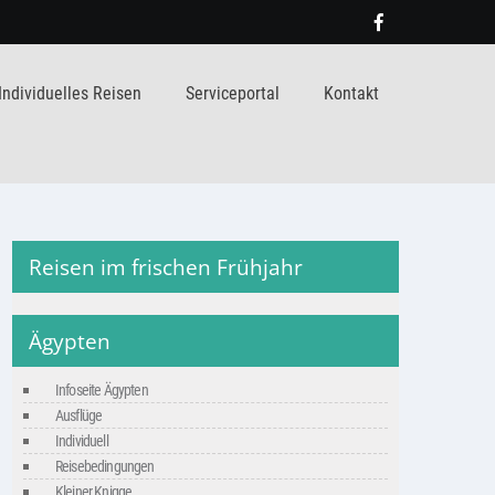
Individuelles Reisen
Serviceportal
Kontakt
Reisen im frischen Frühjahr
Ägypten
Infoseite Ägypten
Ausflüge
Individuell
Reisebedingungen
Kleiner Knigge