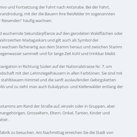
o und Fortsetzung der Fahrt nach Antsirabe. Bei der Fahrt,
Brandrodung, mit der die Bauern ihre Reisfelder im sogenannten
 Reisenden“ häufig wachsen.
wild wuchernde Sekundärpflanze auf den gerodeten Waldflächen oder
 Wahrzeichen Madagaskars und gilt auch als Symbol der
nze wachsen fächerartig aus dem Stamm heraus und zwischen Stamm
Regenwasser sammelt und für lange Zeit kühl und trinkbar bleibt.
avigation in Richtung Süden auf der Nationalstrasse Nr. 7, um
ndschaft mit den Lehmziegelhäusern in allen Farbtönen. Sie sind mit
er stahlblauem Himmel und die sanft auslaufenden Gebirgsketten
Ab und zu sieht man auch Eukalyptus- und Kieferwälder entlang der
sstamms am Rand der Straße auf, einzeln oder in Gruppen, aber
nangehörigen, Grosseltern, Eltern, Onkel, Tanten, Kinder und
ttet .
abrik zu besuchen. Am Nachmittag erreichen Sie die Stadt von