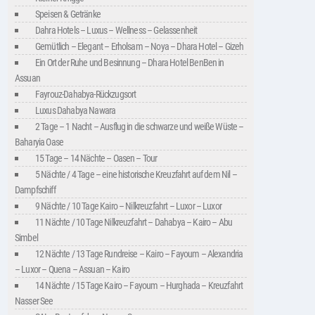
Speisen & Getränke
Dahra Hotels – Luxus – Wellness – Gelassenheit
Gemütlich – Elegant – Erholsam – Noya – Dhara Hotel – Gizeh
Ein Ort der Ruhe und Besinnung – Dhara Hotel BenBen in
Assuan
Fayrouz-Dahabya-Rückzugsort
Luxus Dahabya Nawara
2 Tage – 1 Nacht – Ausflug in die schwarze und weiße Wüste –
Baharyia Oase
15 Tage – 14 Nächte – Oasen – Tour
5 Nächte / 4 Tage – eine historische Kreuzfahrt auf dem Nil –
Dampfschiff
9 Nächte / 10 Tage Kairo – Nilkreuzfahrt – Luxor – Luxor
11 Nächte / 10 Tage Nilkreuzfahrt – Dahabya – Kairo – Abu
Simbel
12 Nächte / 13 Tage Rundreise – Kairo – Fayoum – Alexandria
– Luxor – Quena – Assuan – Kairo
14 Nächte / 15 Tage Kairo – Fayoum – Hurghada – Kreuzfahrt
Nasser See