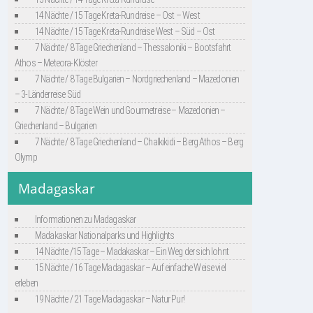
14 Nächte / 15 Tage Kreta-Rundreise – Ost – West
14 Nächte / 15 Tage Kreta-Rundreise West – Süd – Ost
7 Nächte / 8 Tage Griechenland – Thessaloniki – Bootsfahrt
Athos – Meteora-Klöster
7 Nächte / 8 Tage Bulgarien – Nordgriechenland – Mazedonien
– 3-Länderreise Süd
7 Nächte / 8 Tage Wein und Gourmetreise – Mazedonien –
Griechenland – Bulgarien
7 Nächte / 8 Tage Griechenland – Chalkikidi – Berg Athos – Berg
Olymp
Madagaskar
Informationen zu Madagaskar
Madakaskar Nationalparks und Highlights
14 Nächte /15 Tage – Madakaskar – Ein Weg der sich lohnt
15 Nächte / 16 Tage Madagaskar – Auf einfache Weise viel
erleben
19 Nächte / 21 Tage Madagaskar – Natur Pur!