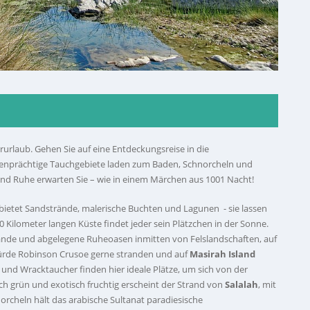
erurlaub. Gehen Sie auf eine Entdeckungsreise in die
rbenprächtige Tauchgebiete laden zum Baden, Schnorcheln und
nd Ruhe erwarten Sie – wie in einem Märchen aus 1001 Nacht!
bietet Sandstrände, malerische Buchten und Lagunen - sie lassen
 Kilometer langen Küste findet jeder sein Plätzchen in der Sonne.
ände und abgelegene Ruheoasen inmitten von Felslandschaften, auf
würde Robinson Crusoe gerne stranden und auf
Masirah Island
- und Wracktaucher finden hier ideale Plätze, um sich von der
ch grün und exotisch fruchtig erscheint der Strand von
Salalah
, mit
heln hält das arabische Sultanat paradiesische