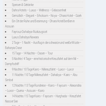
Speisen & Getränke
Dahra Hotels – Luxus – Wellness – Gelassenheit
Gemütlich – Elegant – Erholsam – Noya – Dhara Hotel – Gizeh
Ein Ort der Ruhe und Besinnung – Dhara Hotel BenBen in
Assuan
Fayrouz-Dahabya-Rückzugsort
Luxus Dahabya Nawara
2 Tage – 1 Nacht – Ausflug in die schwarze und weiße Wüste –
Baharyia Oase
15 Tage – 14 Nächte – Oasen – Tour
5 Nächte / 4 Tage – eine historische Kreuzfahrt auf dem Nil –
Dampfschiff
9 Nächte / 10 Tage Kairo – Nilkreuzfahrt – Luxor – Luxor
11 Nächte / 10 Tage Nilkreuzfahrt – Dahabya – Kairo – Abu
Simbel
12 Nächte / 13 Tage Rundreise – Kairo – Fayoum – Alexandria
– Luxor – Quena – Assuan – Kairo
14 Nächte / 15 Tage Kairo – Fayoum – Hurghada – Kreuzfahrt
Nasser See