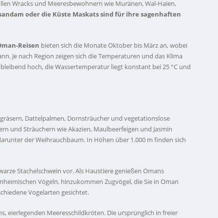
svollen Wracks und Meeresbewohnern wie Muränen, Wal-Haien,
sandam oder die Küste Maskats sind für ihre sagenhaften
Oman-Reisen
bieten sich die Monate Oktober bis März an, wobei
kann. Je nach Region zeigen sich die Temperaturen und das Klima
ichbleibend hoch, die Wassertemperatur liegt konstant bei 25 °C und
gräsern, Dattelpalmen, Dornsträucher und vegetationslose
ern und Sträuchern wie Akazien, Maulbeerfeigen und Jasmin
darunter der Weihrauchbaum. In Höhen über 1.000 m finden sich
warze Stachelschwein vor. Als Haustiere genießen Omans
einheimischen Vögeln, hinzukommen Zugvögel, die Sie in Oman
hiedene Vogelarten gesichtet.
s, eierlegenden Meeresschildkröten. Die ursprünglich in freier