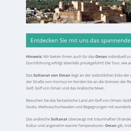
Entdecken Sie mit uns das spannend
Hinweis:
Wir bieten Ihnen auch für das
Oman
individuell z
Durchführung erfolgt ebenfalls privatgeführt! Die Tour, wi
Das
Sultanat von Oman
liegt an der südöstlichen Ecke der 
der Straße von Hormuz im Norden bis an die Grenzen der Re
Golf, Golf von Oman und das Arabische Meer.
Besuchen Sie das fantastische Land am Golf von Oman: Gold
Souks, Weihrauchschwaden und Begegnungen mit wunderba
Das arabische
Sultanat
überzeugt mit traumhaften Stränden
Kultur und angenehm warme Temperaturen.
Oman
gilt, tr