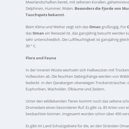
Meerlandschaften bereit, mit seltenen Korallen, geheimni
Delphinen, Hummer, Walen.
Besonders die Fjorde von Mu
Tauchspots bekannt
.
Beim Klima und Wetter zeigt sich das
Oman
großzügig. Für
das
Oman
ein Reiseziel ist, das ganzjährig besucht werden 
sehr unterschiedlich. Die Luftfeuchtigkeit ist ganzjährig gle
30 ° C.
Flora und Fauna
In der Inneren Wüste wechseln sich Halbwüsten mit Trocken
Vollwüsten ab. Die feuchten Gebirgshänge werden von Wäld
bedeckt. In den Qarabergen überwiegen Trockensträucher, 
Euphorbien, Wacholder, Ölbäume und Zedern.
Unter den wildlebenden Tieren kommt noch das seltene sch
Dromedare einen besonderen Ruf. Es gibt ca. 85 Arten von 
beobachten können. Insgesamt wurden schon über 450 versc
Es gibt im Land Schutzgebiete für die, an den Stränden Oman