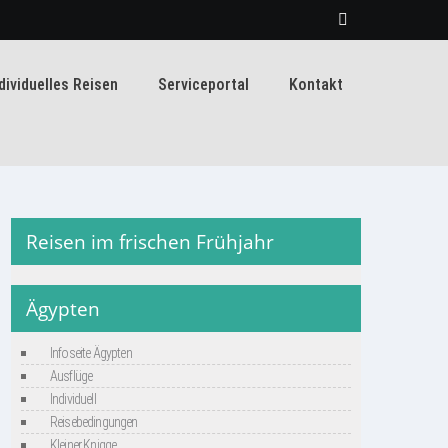
dividuelles Reisen
Serviceportal
Kontakt
Reisen im frischen Frühjahr
Ägypten
Infoseite Ägypten
Ausflüge
Individuell
Reisebedingungen
Kleiner Knigge