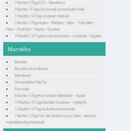
7 Nächte / 8 Tage ECO – Wandertour
9 Nächte/ 10 Tage Geschmack der arabischen Welt
13 Nächte / 14 Tage Jordanien Hautnah
2 Nächte / 3 Tage Aqaba – Madaba – Nebo – Totes Meer –
Petra – Wadi Rum – Aqaba – Baustein
19 Nächte / 20 Tage Kombinationsreise – Jordanien – Ägypten
Marokko
Marokko
Marokko-Informationen
Marrakesch
Die kaiserliche Perle Fès
Essaouira
4 Nächte / 5 Tage Kombination Marrakech – Agadir
14 Nächte / 15 Tage Marokko Rundreise – Highlights
13 Nächte / 14 Tage Authentisches Marokko
7 Nächte / 8 Tage Von den Gipfeln bis zum Sand – episches
marokkanisches Abenteuer