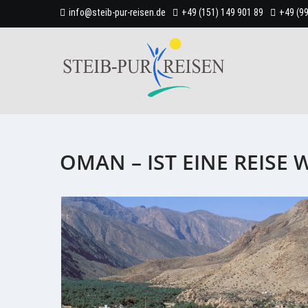
info@steib-pur-reisen.de
+49 (151) 149 901 89
+49 (9
OMAN – IST EINE REISE 