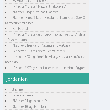
SAI – Boot auf dem Nasser See
17 Nächte / 18 Tage Nilkreuzfahrt „Felucca-Trip“
7 Nächte / 8 Tage Nilkreuzfahrt Dahabya
2 Nächte in Kairo / 3 Nächte Kreuzfahrt auf dem Nasser See – 3
Nächte auf einer Felucca
Sahl Hasheeh
14 Nächte / 15 Tage Kairo – Luxor – Sohag – Assiut – Al Minia
– Fayoum – Kairo
7 Nächte / 8 Tage Kairo – Alexandria – Siwa Oase
14 Nächte / 15 Tage Ägypten – einmal anders
12 Nächte – 13 Tage Kreuzfahrt – Lange Kreuzfahrt von Assuan
nach Kairo
19 Nächte / 20 Tage Kombinationsreise – Jordanien – Ägypten
Jordanien
Jordanien
Felsenstadt Petra
8 Nächte / 9 Tage Jordanien-Pur
9 Nächte / 10 Tage ECO -Tour