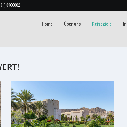
931) 8966082
Home
Über uns
Reiseziele
In
WERT!