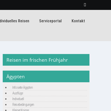
dividuelles Reisen
Serviceportal
Kontakt
Reisen im frischen Frühjahr
Ägypten
Infoseite Ägypten
Ausflüge
Individuell
Reisebedingungen
Kleiner Knigge