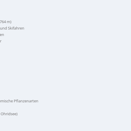
.764 m)
 und Skifahren
gen
r
emische Pflanzenarten
Ohridsee)