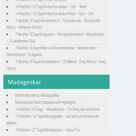
14 Nächte / 15 Tage Kreta-Rundreise – Ost – West
14 Nächte / 15 Tage Kreta-Rundreise West – Süd – Ost
7 Nächte / 8 Tage Griechenland – Thessaloniki – Bootsfahrt
Athos – Meteora-Klöster
7 Nächte / 8 Tage Bulgarien – Nordgriechenland – Mazedonien
– 3-Länderreise Süd
7 Nächte / 8 Tage Wein und Gourmetreise – Mazedonien –
Griechenland – Bulgarien
7 Nächte / 8 Tage Griechenland – Chalkikidi – Berg Athos – Berg
Olymp
Madagaskar
Informationen zu Madagaskar
Madakaskar Nationalparks und Highlights
14 Nächte /15 Tage – Madakaskar – Ein Weg der sich lohnt
15 Nächte / 16 Tage Madagaskar – Auf einfache Weise viel
erleben
19 Nächte / 21 Tage Madagaskar – Natur Pur!