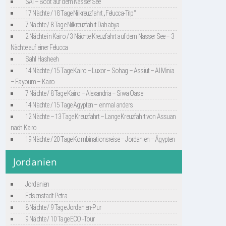
SAI – Boot auf dem Nasser See
17 Nächte / 18 Tage Nilkreuzfahrt „Felucca-Trip“
7 Nächte / 8 Tage Nilkreuzfahrt Dahabya
2 Nächte in Kairo / 3 Nächte Kreuzfahrt auf dem Nasser See – 3
Nächte auf einer Felucca
Sahl Hasheeh
14 Nächte / 15 Tage Kairo – Luxor – Sohag – Assiut – Al Minia
– Fayoum – Kairo
7 Nächte / 8 Tage Kairo – Alexandria – Siwa Oase
14 Nächte / 15 Tage Ägypten – einmal anders
12 Nächte – 13 Tage Kreuzfahrt – Lange Kreuzfahrt von Assuan
nach Kairo
19 Nächte / 20 Tage Kombinationsreise – Jordanien – Ägypten
Jordanien
Jordanien
Felsenstadt Petra
8 Nächte / 9 Tage Jordanien-Pur
9 Nächte / 10 Tage ECO -Tour