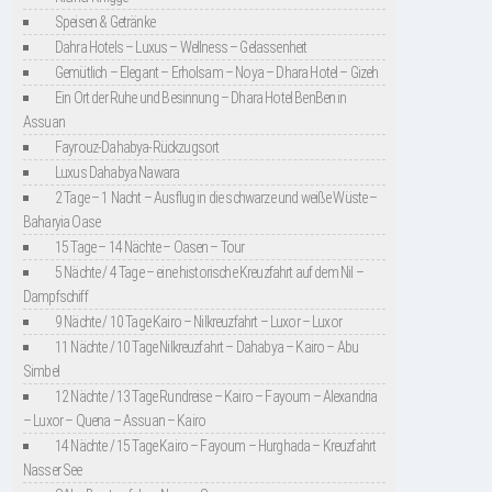
Speisen & Getränke
Dahra Hotels – Luxus – Wellness – Gelassenheit
Gemütlich – Elegant – Erholsam – Noya – Dhara Hotel – Gizeh
Ein Ort der Ruhe und Besinnung – Dhara Hotel BenBen in
Assuan
Fayrouz-Dahabya-Rückzugsort
Luxus Dahabya Nawara
2 Tage – 1 Nacht – Ausflug in die schwarze und weiße Wüste –
Baharyia Oase
15 Tage – 14 Nächte – Oasen – Tour
5 Nächte / 4 Tage – eine historische Kreuzfahrt auf dem Nil –
Dampfschiff
9 Nächte / 10 Tage Kairo – Nilkreuzfahrt – Luxor – Luxor
11 Nächte / 10 Tage Nilkreuzfahrt – Dahabya – Kairo – Abu
Simbel
12 Nächte / 13 Tage Rundreise – Kairo – Fayoum – Alexandria
– Luxor – Quena – Assuan – Kairo
14 Nächte / 15 Tage Kairo – Fayoum – Hurghada – Kreuzfahrt
Nasser See