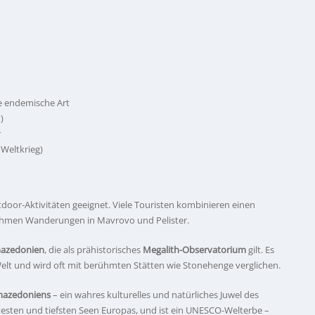
e endemische Art
)
r
 Weltkrieg)
oor-Aktivitäten geeignet. Viele Touristen kombinieren einen
ehmen Wanderungen in Mavrovo und Pelister.
azedonien
, die als prähistorisches
Megalith-Observatorium
gilt. Es
elt und wird oft mit berühmten Stätten wie Stonehenge verglichen.
mazedoniens
– ein wahres kulturelles und natürliches Juwel des
ltesten und tiefsten Seen Europas, und ist ein UNESCO-Welterbe –