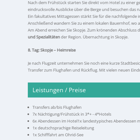
Nach dem Frühstück starten Sie direkt vom Hotel zu einer
eindrucksvolle Ausblicke über die Berge und besuchen das
Ein fakultatives Mittagessen stärkt Sie für die nachfolgende 
Anschließend wandern Sie zu einem lokalen Bauernhof, wo auf
Am Abend erreichen Sie Skopje. Zum krönenden Abschluss die
und Spezialitäten
der Region. Übernachtung in Skopje.
8. Tag: Skopje – Heimreise
Je nach Flugzeit unternehmen Sie noch eine kurze Stadtbesic
Transfer zum Flughafen und Rückflug. Mit vielen neuen Eind
Leistungen / Preise
Transfers ab/bis Flughafen
7x Nächtigung/Frühstück in 3*+ - 4*Hotels
6x Abendessen im Hotel1x landestypisches Abendessen m
1x deutschsprachige Reiseleitung
1x Schifffahrt am Ohrid-See