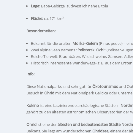
Lage:
Baba-Gebirge, südwestlich nahe Bitola
Fläche:
ca. 171 km²
Besonderheiten:
Bekannt für die uralten
Molika-Kiefern
(Pinus peuce) – ein
Zwei alpine Seen namens "
Pelisterski Ochi
" (Pelister-Augen
Reiche Tierwelt: Braunbären, Wildschweine, Gämsen, Adle
Historisch interessante Wanderwege (z. B. aus dem Ersten
Info:
Diese Nationalparks sind sehr gut für
Ökotourismus
und Outd
Besuch in
Ohrid
mit dem Nationalpark Galicica oder untern
Kokino
ist eine faszinierende archäologische Stätte in
Nordm
gehört zu den ältesten astronomischen Observatorien der W
Ohrid
ist eine der
ältesten und bedeutendsten Städte Nord
Balkans. Sie liegt am wunderschönen
Ohridsee
, einem der ä