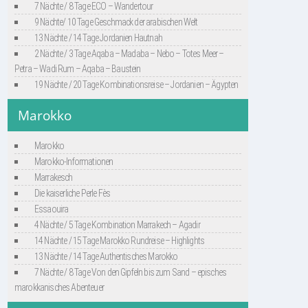
7 Nächte / 8 Tage ECO – Wandertour
9 Nächte/ 10 Tage Geschmack der arabischen Welt
13 Nächte / 14 Tage Jordanien Hautnah
2 Nächte / 3 Tage Aqaba – Madaba – Nebo – Totes Meer –
Petra – Wadi Rum – Aqaba – Baustein
19 Nächte / 20 Tage Kombinationsreise – Jordanien – Ägypten
Marokko
Marokko
Marokko-Informationen
Marrakesch
Die kaiserliche Perle Fès
Essaouira
4 Nächte / 5 Tage Kombination Marrakech – Agadir
14 Nächte / 15 Tage Marokko Rundreise – Highlights
13 Nächte / 14 Tage Authentisches Marokko
7 Nächte / 8 Tage Von den Gipfeln bis zum Sand – episches
marokkanisches Abenteuer