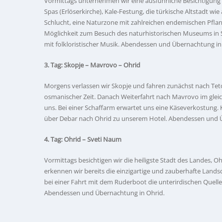
Vormittags unternehmen wir eine ausführliche Besichtigung
Spas (Erlöserkirche), Kale-Festung, die türkische Altstadt 
Schlucht, eine Naturzone mit zahlreichen endemischen Pflanz
Möglichkeit zum Besuch des naturhistorischen Museums in 
mit folkloristischer Musik. Abendessen und Übernachtung in
3. Tag: Skopje – Mavrovo – Ohrid
Morgens verlassen wir Skopje und fahren zunächst nach Tet
osmanischer Zeit. Danach Weiterfahrt nach Mavrovo im gleic
uns. Bei einer Schaffarm erwartet uns eine Käseverkostung. K
über Debar nach Ohrid zu unserem Hotel. Abendessen und 
4. Tag: Ohrid – Sveti Naum
Vormittags besichtigen wir die heiligste Stadt des Landes, O
erkennen wir bereits die einzigartige und zauberhafte Land
bei einer Fahrt mit dem Ruderboot die unterirdischen Quell
Abendessen und Übernachtung in Ohrid.