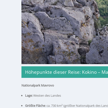
Höhepunkte dieser Reise: Kokino – Mavr
Nationalpark Mavrovo
Lage:
Westen des Landes
Größte Fläche
: ca. 730 km² (größter Nationalpark des Lan