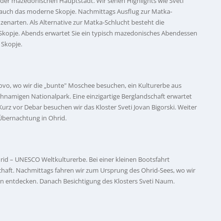
 der mazedonischen Hauptstadt. Wir sehen Highlights wie Sveti
wie auch das moderne Skopje. Nachmittags Ausflug zur Matka-
enarten. Als Alternative zur Matka-Schlucht besteht die
Skopje. Abends erwartet Sie ein typisch mazedonisches Abendessen
 Skopje.
ovo, wo wir die „bunte" Moschee besuchen, ein Kulturerbe aus
hnamigen Nationalpark. Eine einzigartige Berglandschaft erwartet
urz vor Debar besuchen wir das Kloster Sveti Jovan Bigorski. Weiter
Übernachtung in Ohrid.
hrid – UNESCO Weltkulturerbe. Bei einer kleinen Bootsfahrt
schaft. Nachmittags fahren wir zum Ursprung des Ohrid-Sees, wo wir
en entdecken. Danach Besichtigung des Klosters Sveti Naum.