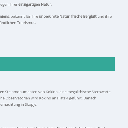
wegen ihrer
einzigartigen Natur
.
niens
, bekannt für ihre
unberührte Natur
,
frische Bergluft
und ihre
ländlichen Tourismus.
rtigen Steinmonumenten von Kokino, eine megalithische Sternwarte,
sche Observatorien wird Kokino an Platz 4 geführt. Danach
ernachtung in Skopje.