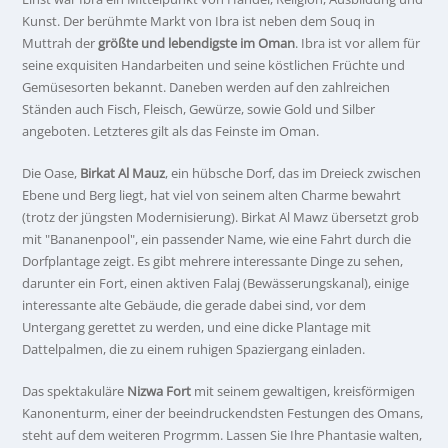
Kunst. Der berühmte Markt von Ibra ist neben dem Souq in
Muttrah der
größte und lebendigste im Oman
. Ibra ist vor allem für
seine exquisiten Handarbeiten und seine köstlichen Früchte und
Gemüsesorten bekannt. Daneben werden auf den zahlreichen
Ständen auch Fisch, Fleisch, Gewürze, sowie Gold und Silber
angeboten. Letzteres gilt als das Feinste im Oman.
Die Oase,
Birkat Al Mauz
, ein hübsche Dorf, das im Dreieck zwischen
Ebene und Berg liegt, hat viel von seinem alten Charme bewahrt
(trotz der jüngsten Modernisierung). Birkat Al Mawz übersetzt grob
mit "Bananenpool", ein passender Name, wie eine Fahrt durch die
Dorfplantage zeigt. Es gibt mehrere interessante Dinge zu sehen,
darunter ein Fort, einen aktiven Falaj (Bewässerungskanal), einige
interessante alte Gebäude, die gerade dabei sind, vor dem
Untergang gerettet zu werden, und eine dicke Plantage mit
Dattelpalmen, die zu einem ruhigen Spaziergang einladen.
Das spektakuläre
Nizwa Fort
mit seinem gewaltigen, kreisförmigen
Kanonenturm, einer der beeindruckendsten Festungen des Omans,
steht auf dem weiteren Progrmm. Lassen Sie Ihre Phantasie walten,