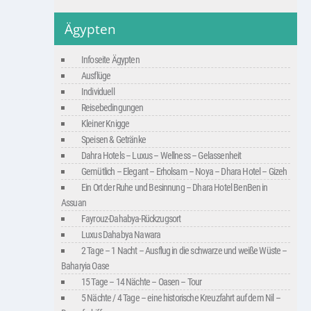
Ägypten
Infoseite Ägypten
Ausflüge
Individuell
Reisebedingungen
Kleiner Knigge
Speisen & Getränke
Dahra Hotels – Luxus – Wellness – Gelassenheit
Gemütlich – Elegant – Erholsam – Noya – Dhara Hotel – Gizeh
Ein Ort der Ruhe und Besinnung – Dhara Hotel BenBen in
Assuan
Fayrouz-Dahabya-Rückzugsort
Luxus Dahabya Nawara
2 Tage – 1 Nacht – Ausflug in die schwarze und weiße Wüste –
Baharyia Oase
15 Tage – 14 Nächte – Oasen – Tour
5 Nächte / 4 Tage – eine historische Kreuzfahrt auf dem Nil –