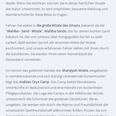
Wadis. Wenn Sie möchten, können Sie in dieser herrlichen Gnade
der Natur schwimmen. Es wird empfohlen, bequeme Kleidung und
Wanderschuhe für diese Reise zu tragen.
Fahren Sie weiter in
die große Wüste des Omans
, bekannt als die
"
Wahiba - Sand - Wüste
".
Wahiba Sands
, das für seinen bunten Sand
bekannt ist, der von schwarz über honig-golden bis hin zu weiß
variiert. Bald werden Sie mit der enormen Weite der Wüste
konfrontiert, und unsere erfahrenen Fahrer ziehen mit Ihnen durch
die Sanddünen. Sie werden Ihnen einen Nervenkitzel der
Dünenfahrt vermitteln.
Im Herzen des goldenen Sandes der
Sharqiyah Wüste
, eingebettet
in atemberaubende und sich ständig verändernde Dünenmuster,
liegt das
Arabian Oryx Camp
. Das Camp bietet klimatisierte
Unterkünfte im Beduinenstil und eine Vielzahl von kostenfreien
Pflegeprodukten. Die Lage des Camps, in der Wildnis der Wüste,
unterstreicht die Schönheit der goldenen Sanddünen, die es
umgeben. Sie werden sich durch die Wärme und Freundlichkeit der
omanischen Gastfreundschaft willkommen fühlen. Kosten Sie von