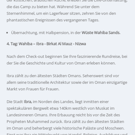
der köstlichen, arabischen Küche, erleben Sie die Live-Unterhaltung,
die das Camp zu bieten hat. Während Sie unter dem
Sternenhimmel, um ein Lagerfeuer sitzen, zehren Sie von den
phantastischen Ereignissen des vergangenen Tages.
Übernachtung, mit Halbpension, in der
Wüste Wahiba Sands.
4. Tag: Wahiba – Ibra - Birkat Al Mauz - Nizwa
Nach dem Check-out beginnen Sie Ihre faszinierende Rundreise, bei
der Sie die Geschichte und Kultur von Oman erleben können.
Ibra zählt zu den ältesten Städten Omans. Sehenswert sind vor
allem seine traditionelle Architektur sowie der im Oman einzigartige
Markt von Frauen für Frauen.
Die Stadt
Ibra,
im Norden des Landes, liegt inmitten einer
spektakulären Bergwelt etwa 140km westlich von Muskat im
Landesinneren Omans. Ihre Erbauung reicht bis vor die Zeit des
Propheten Muhammed zurück. Ibra zählt zu den ältesten Städten
im Oman und beherbergt viele historische Paläste und Moscheen.
Einst war Ibra ein Mittelpunkt von Handel, Religion, Ausbildung und