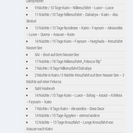
Dampfschiff
9 Nächte / 10 Tage Kairo – Nilkreuzfahrt – Luxor – Luxor
11 Nächte / 10 Tage Nilkreuzfahrt – Dahabya – Kairo – Abu
Simbel
12 Nächte / 13 Tage Rundreise – Kairo – Fayoum – Alexandria
– Luxor – Quena – Assuan – Kairo
14 Nächte / 15 Tage Kairo – Fayoum – Hurghada – Kreuzfahrt
Nasser See
SAI – Boot auf dem Nasser See
17 Nächte / 18 Tage Nilkreuzfahrt „Felucca-Trip“
7 Nächte / 8 Tage Nilkreuzfahrt Dahabya
2 Nächte in Kairo / 3 Nächte Kreuzfahrt auf dem Nasser See – 3
Nächte auf einer Felucca
Sahl Hasheeh
14 Nächte / 15 Tage Kairo – Luxor – Sohag – Assiut – Al Minia
– Fayoum – Kairo
7 Nächte / 8 Tage Kairo – Alexandria – Siwa Oase
14 Nächte / 15 Tage Ägypten – einmal anders
12 Nächte – 13 Tage Kreuzfahrt – Lange Kreuzfahrt von
Assuan nach Kairo