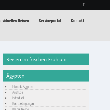
dividuelles Reisen
Serviceportal
Kontakt
Reisen im frischen Frühjahr
Ägypten
Infoseite Ägypten
Ausflüge
Individuell
Reisebedingungen
Kleiner Knigge