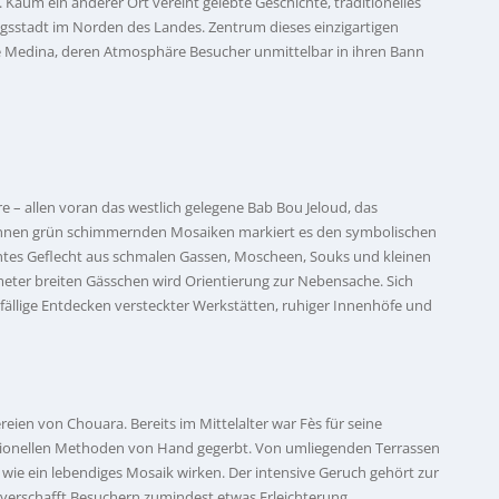
s. Kaum ein anderer Ort vereint gelebte Geschichte, traditionelles
igsstadt im Norden des Landes. Zentrum dieses einzigartigen
e Medina, deren Atmosphäre Besucher unmittelbar in ihren Bann
 – allen voran das westlich gelegene Bab Bou Jeloud, das
 innen grün schimmernden Mosaiken markiert es den symbolischen
ichtes Geflecht aus schmalen Gassen, Moscheen, Souks und kleinen
timeter breiten Gässchen wird Orientierung zur Nebensache. Sich
ufällige Entdecken versteckter Werkstätten, ruhiger Innenhöfe und
eien von Chouara. Bereits im Mittelalter war Fès für seine
itionellen Methoden von Hand gegerbt. Von umliegenden Terrassen
ie wie ein lebendiges Mosaik wirken. Der intensive Geruch gehört zur
, verschafft Besuchern zumindest etwas Erleichterung.