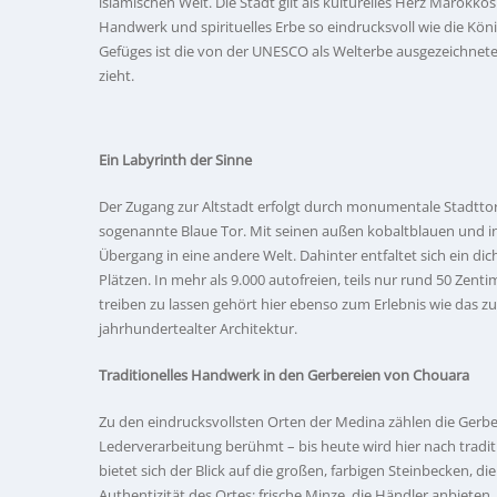
islamischen Welt. Die Stadt gilt als kulturelles Herz Marokko
Handwerk und spirituelles Erbe so eindrucksvoll wie die Kön
Gefüges ist die von der UNESCO als Welterbe ausgezeichnet
zieht.
Ein Labyrinth der Sinne
Der Zugang zur Altstadt erfolgt durch monumentale Stadttore
sogenannte Blaue Tor. Mit seinen außen kobaltblauen und
Übergang in eine andere Welt. Dahinter entfaltet sich ein d
Plätzen. In mehr als 9.000 autofreien, teils nur rund 50 Zen
treiben zu lassen gehört hier ebenso zum Erlebnis wie das z
jahrhundertealter Architektur.
Traditionelles Handwerk in den Gerbereien von Chouara
Zu den eindrucksvollsten Orten der Medina zählen die Gerber
Lederverarbeitung berühmt – bis heute wird hier nach trad
bietet sich der Blick auf die großen, farbigen Steinbecken, d
Authentizität des Ortes; frische Minze, die Händler anbieten