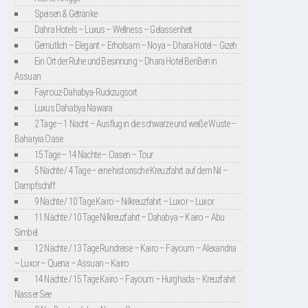
Speisen & Getränke
Dahra Hotels – Luxus – Wellness – Gelassenheit
Gemütlich – Elegant – Erholsam – Noya – Dhara Hotel – Gizeh
Ein Ort der Ruhe und Besinnung – Dhara Hotel BenBen in
Assuan
Fayrouz-Dahabya-Rückzugsort
Luxus Dahabya Nawara
2 Tage – 1 Nacht – Ausflug in die schwarze und weiße Wüste –
Baharyia Oase
15 Tage – 14 Nächte – Oasen – Tour
5 Nächte / 4 Tage – eine historische Kreuzfahrt auf dem Nil –
Dampfschiff
9 Nächte / 10 Tage Kairo – Nilkreuzfahrt – Luxor – Luxor
11 Nächte / 10 Tage Nilkreuzfahrt – Dahabya – Kairo – Abu
Simbel
12 Nächte / 13 Tage Rundreise – Kairo – Fayoum – Alexandria
– Luxor – Quena – Assuan – Kairo
14 Nächte / 15 Tage Kairo – Fayoum – Hurghada – Kreuzfahrt
Nasser See