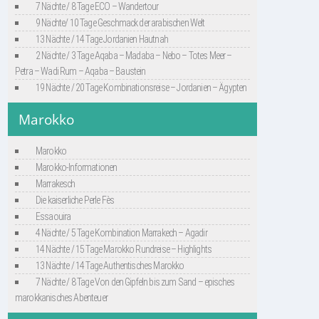
7 Nächte / 8 Tage ECO – Wandertour
9 Nächte/ 10 Tage Geschmack der arabischen Welt
13 Nächte / 14 Tage Jordanien Hautnah
2 Nächte / 3 Tage Aqaba – Madaba – Nebo – Totes Meer –
Petra – Wadi Rum – Aqaba – Baustein
19 Nächte / 20 Tage Kombinationsreise – Jordanien – Ägypten
Marokko
Marokko
Marokko-Informationen
Marrakesch
Die kaiserliche Perle Fès
Essaouira
4 Nächte / 5 Tage Kombination Marrakech – Agadir
14 Nächte / 15 Tage Marokko Rundreise – Highlights
13 Nächte / 14 Tage Authentisches Marokko
7 Nächte / 8 Tage Von den Gipfeln bis zum Sand – episches
marokkanisches Abenteuer