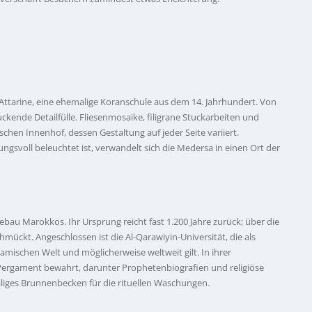
Attarine, eine ehemalige Koranschule aus dem 14. Jahrhundert. Von
ckende Detailfülle. Fliesenmosaike, filigrane Stuckarbeiten und
hen Innenhof, dessen Gestaltung auf jeder Seite variiert.
voll beleuchtet ist, verwandelt sich die Medersa in einen Ort der
ebau Marokkos. Ihr Ursprung reicht fast 1.200 Jahre zurück; über die
mückt. Angeschlossen ist die Al-Qarawiyin-Universität, die als
lamischen Welt und möglicherweise weltweit gilt. In ihrer
Pergament bewahrt, darunter Prophetenbiografien und religiöse
eiliges Brunnenbecken für die rituellen Waschungen.