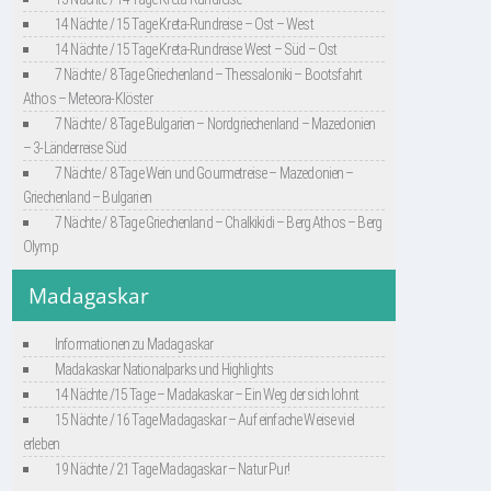
14 Nächte / 15 Tage Kreta-Rundreise – Ost – West
14 Nächte / 15 Tage Kreta-Rundreise West – Süd – Ost
7 Nächte / 8 Tage Griechenland – Thessaloniki – Bootsfahrt
Athos – Meteora-Klöster
7 Nächte / 8 Tage Bulgarien – Nordgriechenland – Mazedonien
– 3-Länderreise Süd
7 Nächte / 8 Tage Wein und Gourmetreise – Mazedonien –
Griechenland – Bulgarien
7 Nächte / 8 Tage Griechenland – Chalkikidi – Berg Athos – Berg
Olymp
Madagaskar
Informationen zu Madagaskar
Madakaskar Nationalparks und Highlights
14 Nächte /15 Tage – Madakaskar – Ein Weg der sich lohnt
15 Nächte / 16 Tage Madagaskar – Auf einfache Weise viel
erleben
19 Nächte / 21 Tage Madagaskar – Natur Pur!