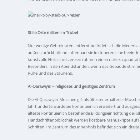
Stille Orte mitten im Trubel
Nur wenige Gehminuten entfernt befindet sich die Medersa 
außen zurückhaltend, offenbart sie im Inneren eine beeindru
kunstvolle Holzschnitzereien rahmen einen nahezu quadratisc
Besonders in den Abendstunden, wenn das Gebäude stimmungs
Ruhe und des Staunens.
Al-Qarawiyin – religiöses und geistiges Zentrum
Die Al-Qarawiyin-Moschee gilt als ältester erhaltener Mosche
Jahrhunderte wurde sie kontinuierlich erweitert und ausgesch
älteste kontinuierlich bestehende Bildungseinrichtung der is
Handschriftenbibliothek werden kostbare Manuskripte auf 
Schriften. Im Zentrum des Innenhofs befindet sich ein dreit