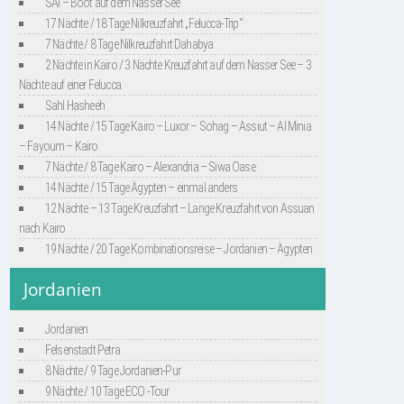
SAI – Boot auf dem Nasser See
17 Nächte / 18 Tage Nilkreuzfahrt „Felucca-Trip“
7 Nächte / 8 Tage Nilkreuzfahrt Dahabya
2 Nächte in Kairo / 3 Nächte Kreuzfahrt auf dem Nasser See – 3
Nächte auf einer Felucca
Sahl Hasheeh
14 Nächte / 15 Tage Kairo – Luxor – Sohag – Assiut – Al Minia
– Fayoum – Kairo
7 Nächte / 8 Tage Kairo – Alexandria – Siwa Oase
14 Nächte / 15 Tage Ägypten – einmal anders
12 Nächte – 13 Tage Kreuzfahrt – Lange Kreuzfahrt von Assuan
nach Kairo
19 Nächte / 20 Tage Kombinationsreise – Jordanien – Ägypten
Jordanien
Jordanien
Felsenstadt Petra
8 Nächte / 9 Tage Jordanien-Pur
9 Nächte / 10 Tage ECO -Tour