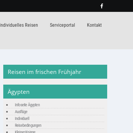
Individuelles Reisen
Serviceportal
Kontakt
Reisen im frischen Frühjahr
Ägypten
Infoseite Ägypten
Ausflüge
Individuell
Reisebedingungen
Kleiner Knigge