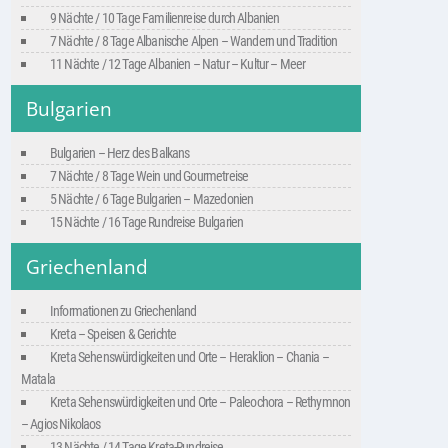
9 Nächte / 10 Tage Familienreise durch Albanien
7 Nächte / 8 Tage Albanische Alpen – Wandern und Tradition
11 Nächte / 12 Tage Albanien – Natur – Kultur – Meer
Bulgarien
Bulgarien – Herz des Balkans
7 Nächte / 8 Tage Wein und Gourmetreise
5 Nächte / 6 Tage Bulgarien – Mazedonien
15 Nächte / 16 Tage Rundreise Bulgarien
Griechenland
Informationen zu Griechenland
Kreta – Speisen & Gerichte
Kreta Sehenswürdigkeiten und Orte – Heraklion – Chania –
Matala
Kreta Sehenswürdigkeiten und Orte – Paleochora – Rethymnon
– Agios Nikolaos
13 Nächte / 14 Tage Kreta-Rundreise