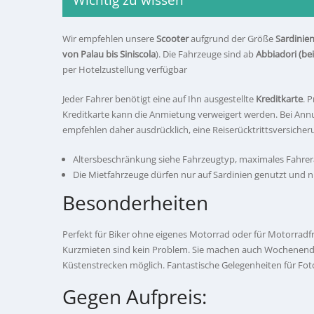
Wichtig zu wissen
Wir empfehlen unsere
Scooter
aufgrund der Größe
Sardinie
von Palau bis Siniscola
). Die Fahrzeuge sind ab
Abbiadori (be
per Hotelzustellung verfügbar
Jeder Fahrer benötigt eine auf Ihn ausgestellte
Kreditkarte
. 
Kreditkarte kann die Anmietung verweigert werden. Bei Annu
empfehlen daher ausdrücklich, eine Reiserücktrittsversiche
Altersbeschränkung siehe Fahrzeugtyp, maximales Fahrera
Die Mietfahrzeuge dürfen nur auf Sardinien genutzt und n
Besonderheiten
Perfekt für Biker ohne eigenes Motorrad oder für Motorradf
Kurzmieten sind kein Problem. Sie machen auch Wochenend-T
Küstenstrecken möglich. Fantastische Gelegenheiten für F
Gegen Aufpreis: