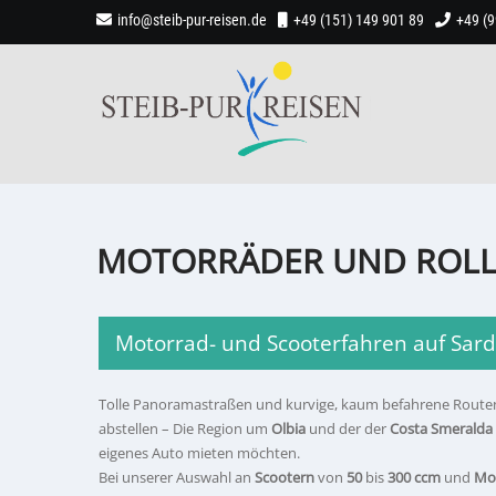
info@steib-pur-reisen.de
+49 (151) 149 901 89
+49 (
MOTORRÄDER UND ROLL
Motorrad- und Scooterfahren auf Sard
Tolle Panoramastraßen und kurvige, kaum befahrene Routen
abstellen – Die Region um
Olbia
und der der
Costa Smeralda
eigenes Auto mieten möchten.
Bei unserer Auswahl an
Scootern
von
50
bis
300 ccm
und
Mo