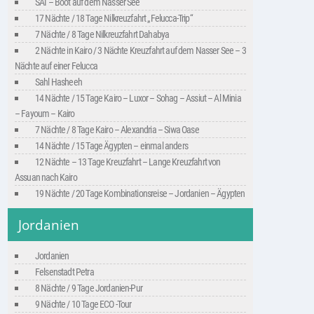
SAI – Boot auf dem Nasser See
17 Nächte / 18 Tage Nilkreuzfahrt „Felucca-Trip“
7 Nächte / 8 Tage Nilkreuzfahrt Dahabya
2 Nächte in Kairo / 3 Nächte Kreuzfahrt auf dem Nasser See – 3
Nächte auf einer Felucca
Sahl Hasheeh
14 Nächte / 15 Tage Kairo – Luxor – Sohag – Assiut – Al Minia
– Fayoum – Kairo
7 Nächte / 8 Tage Kairo – Alexandria – Siwa Oase
14 Nächte / 15 Tage Ägypten – einmal anders
12 Nächte – 13 Tage Kreuzfahrt – Lange Kreuzfahrt von
Assuan nach Kairo
19 Nächte / 20 Tage Kombinationsreise – Jordanien – Ägypten
Jordanien
Jordanien
Felsenstadt Petra
8 Nächte / 9 Tage Jordanien-Pur
9 Nächte / 10 Tage ECO -Tour