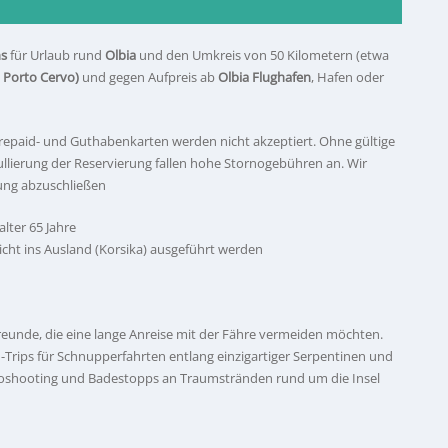
ns
für Urlaub rund
Olbia
und den Umkreis von 50 Kilometern (etwa
i Porto Cervo)
und gegen Aufpreis ab
Olbia Flughafen
, Hafen oder
Prepaid- und Guthabenkarten werden nicht akzeptiert. Ohne gültige
llierung der Reservierung fallen hohe Stornogebühren an. Wir
rung abzuschließen
lter 65 Jahre
icht ins Ausland (Korsika) ausgeführt werden
reunde, die eine lange Anreise mit der Fähre vermeiden möchten.
rips für Schnupperfahrten entlang einzigartiger Serpentinen und
otoshooting und Badestopps an Traumstränden rund um die Insel