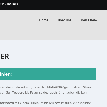
9931) 8966082
Home
Über uns
Reiseziele
ER
inien:
 an der Küste entlang, dann den
Motorroller
ganz nah am Strand
von
San Teodoro
bis
Palau
ist ideal auch für Urlauber, die kein
torrädern
mit einem Hubraum
bis 660 ccm
ist für alle Ansprüche