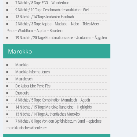
7 Nächte / 8 Tage ECO – Wandertour
9 Nächte/ 10 Tage Geschmack der arabischen Welt
13 Nächte / 14 Tage Jordanien Hautnah
2 Nächte / 3 Tage Aqaba – Madaba – Nebo – Totes Meer –
Petra – Wadi Rum – Aqaba – Baustein
19 Nächte / 20 Tage Kombinationsreise – Jordanien – Ägypten
Marokko
Marokko
Marokko-Informationen
Marrakesch
Die kaiserliche Perle Fès
Essaouira
4 Nächte / 5 Tage Kombination Marrakech – Agadir
14 Nächte / 15 Tage Marokko Rundreise – Highlights
13 Nächte / 14 Tage Authentisches Marokko
7 Nächte / 8 Tage Von den Gipfeln bis zum Sand – episches
marokkanisches Abenteuer