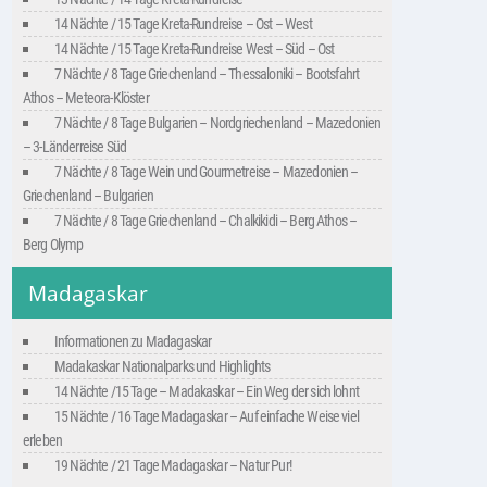
14 Nächte / 15 Tage Kreta-Rundreise – Ost – West
14 Nächte / 15 Tage Kreta-Rundreise West – Süd – Ost
7 Nächte / 8 Tage Griechenland – Thessaloniki – Bootsfahrt
Athos – Meteora-Klöster
7 Nächte / 8 Tage Bulgarien – Nordgriechenland – Mazedonien
– 3-Länderreise Süd
7 Nächte / 8 Tage Wein und Gourmetreise – Mazedonien –
Griechenland – Bulgarien
7 Nächte / 8 Tage Griechenland – Chalkikidi – Berg Athos –
Berg Olymp
Madagaskar
Informationen zu Madagaskar
Madakaskar Nationalparks und Highlights
14 Nächte /15 Tage – Madakaskar – Ein Weg der sich lohnt
15 Nächte / 16 Tage Madagaskar – Auf einfache Weise viel
erleben
19 Nächte / 21 Tage Madagaskar – Natur Pur!