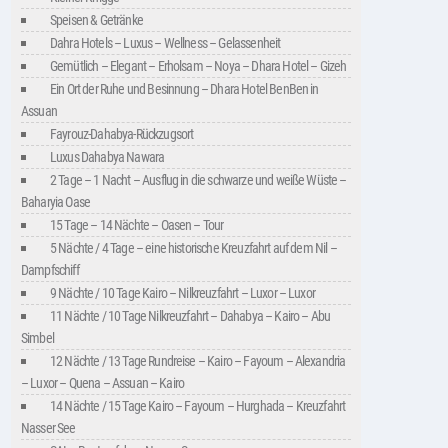
Speisen & Getränke
Dahra Hotels – Luxus – Wellness – Gelassenheit
Gemütlich – Elegant – Erholsam – Noya – Dhara Hotel – Gizeh
Ein Ort der Ruhe und Besinnung – Dhara Hotel BenBen in
Assuan
Fayrouz-Dahabya-Rückzugsort
Luxus Dahabya Nawara
2 Tage – 1 Nacht – Ausflug in die schwarze und weiße Wüste –
Baharyia Oase
15 Tage – 14 Nächte – Oasen – Tour
5 Nächte / 4 Tage – eine historische Kreuzfahrt auf dem Nil –
Dampfschiff
9 Nächte / 10 Tage Kairo – Nilkreuzfahrt – Luxor – Luxor
11 Nächte / 10 Tage Nilkreuzfahrt – Dahabya – Kairo – Abu
Simbel
12 Nächte / 13 Tage Rundreise – Kairo – Fayoum – Alexandria
– Luxor – Quena – Assuan – Kairo
14 Nächte / 15 Tage Kairo – Fayoum – Hurghada – Kreuzfahrt
Nasser See