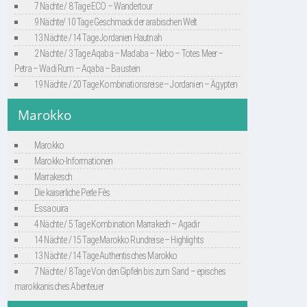
7 Nächte / 8 Tage ECO – Wandertour
9 Nächte/ 10 Tage Geschmack der arabischen Welt
13 Nächte / 14 Tage Jordanien Hautnah
2 Nächte / 3 Tage Aqaba – Madaba – Nebo – Totes Meer –
Petra – Wadi Rum – Aqaba – Baustein
19 Nächte / 20 Tage Kombinationsreise – Jordanien – Ägypten
Marokko
Marokko
Marokko-Informationen
Marrakesch
Die kaiserliche Perle Fès
Essaouira
4 Nächte / 5 Tage Kombination Marrakech – Agadir
14 Nächte / 15 Tage Marokko Rundreise – Highlights
13 Nächte / 14 Tage Authentisches Marokko
7 Nächte / 8 Tage Von den Gipfeln bis zum Sand – episches
marokkanisches Abenteuer