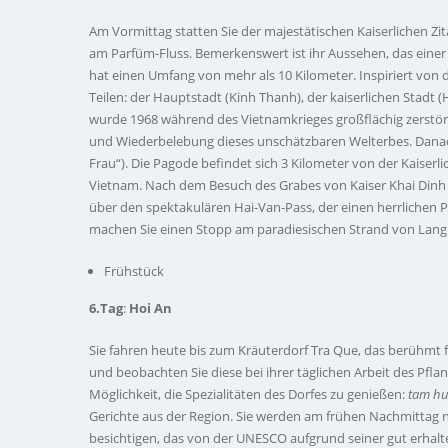
Am Vormittag statten Sie der majestätischen Kaiserlichen Zi
am Parfüm-Fluss. Bemerkenswert ist ihr Aussehen, das einer F
hat einen Umfang von mehr als 10 Kilometer. Inspiriert von 
Teilen: der Hauptstadt (Kinh Thanh), der kaiserlichen Stad
wurde 1968 während des Vietnamkrieges großflächig zerstört
und Wiederbelebung dieses unschätzbaren Welterbes. Dana
Frau“). Die Pagode befindet sich 3 Kilometer von der Kaiserli
Vietnam. Nach dem Besuch des Grabes von Kaiser Khai Dinh v
über den spektakulären Hai-Van-Pass, der einen herrlichen 
machen Sie einen Stopp am paradiesischen Strand von Lang
Frühstück
6.Tag
:
Hoi An
Sie fahren heute bis zum Kräuterdorf Tra Que, das berühmt f
und beobachten Sie diese bei ihrer täglichen Arbeit des Pf
Möglichkeit, die Spezialitäten des Dorfes zu genießen:
tam h
Gerichte aus der Region. Sie werden am frühen Nachmittag
besichtigen, das von der UNESCO aufgrund seiner gut erhalt