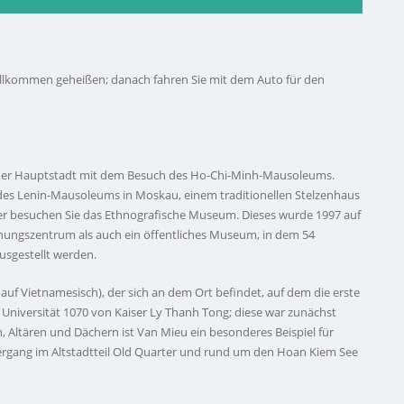
illkommen geheißen; danach fahren Sie mit dem Auto für den
der Hauptstadt mit dem Besuch des Ho-Chi-Minh-Mausoleums.
des Lenin-Mausoleums in Moskau, einem traditionellen Stelzenhaus
ter besuchen Sie das Ethnografische Museum. Dieses wurde 1997 auf
chungszentrum als auch ein öffentliches Museum, in dem 54
usgestellt werden.
f Vietnamesisch), der sich an dem Ort befindet, auf dem die erste
Universität 1070 von Kaiser Ly Thanh Tong; diese war zunächst
 Altären und Dächern ist Van Mieu ein besonderes Beispiel für
ergang im Altstadtteil Old Quarter und rund um den Hoan Kiem See