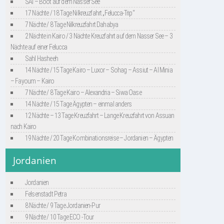
SAI – Boot auf dem Nasser See
17 Nächte / 18 Tage Nilkreuzfahrt „Felucca-Trip“
7 Nächte / 8 Tage Nilkreuzfahrt Dahabya
2 Nächte in Kairo / 3 Nächte Kreuzfahrt auf dem Nasser See – 3
Nächte auf einer Felucca
Sahl Hasheeh
14 Nächte / 15 Tage Kairo – Luxor – Sohag – Assiut – Al Minia
– Fayoum – Kairo
7 Nächte / 8 Tage Kairo – Alexandria – Siwa Oase
14 Nächte / 15 Tage Ägypten – einmal anders
12 Nächte – 13 Tage Kreuzfahrt – Lange Kreuzfahrt von Assuan
nach Kairo
19 Nächte / 20 Tage Kombinationsreise – Jordanien – Ägypten
Jordanien
Jordanien
Felsenstadt Petra
8 Nächte / 9 Tage Jordanien-Pur
9 Nächte / 10 Tage ECO -Tour