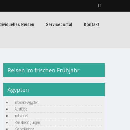
dividuelles Reisen
Serviceportal
Kontakt
Reisen im frischen Frühjahr
Ägypten
Infoseite Ägypten
Ausflüge
Individuell
Reisebedingungen
Kleiner Knigge