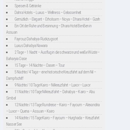
Speisen & Getränke
Dahra Hotels – Luxus – Wellness – Gelassenheit
Gemütlich – Elegant – Erholsam – Noya – Dhara Hotel – Gizeh
Ein Ort der Ruhe und Besinnung – Dhara Hotel BenBen in
Assuan
Fayrouz-Dahabya-Rückzugsort
Luxus Dahabya Nawara
2 Tage – 1 Nacht – Ausflug in die schwarze und weiße Wüste –
Baharyia Oase
15 Tage – 14 Nächte – Oasen – Tour
5 Nächte / 4 Tage – eine historische Kreuzfahrt auf dem Nil –
Dampfschiff
9 Nächte / 10 Tage Kairo – Nilkreuzfahrt – Luxor – Luxor
11 Nächte / 10 Tage Nilkreuzfahrt – Dahabya – Kairo – Abu
Simbel
12 Nächte / 13 Tage Rundreise – Kairo – Fayoum – Alexandria
– Luxor – Quena – Assuan – Kairo
14 Nächte / 15 Tage Kairo – Fayoum – Hurghada – Kreuzfahrt
Nasser See