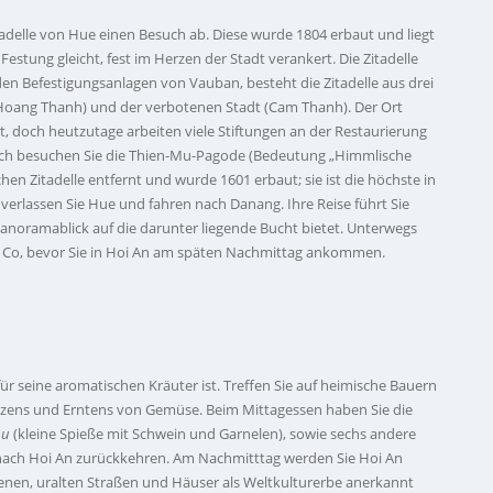
tadelle von Hue einen Besuch ab. Diese wurde 1804 erbaut und liegt
estung gleicht, fest im Herzen der Stadt verankert. Die Zitadelle
den Befestigungsanlagen von Vauban, besteht die Zitadelle aus drei
t (Hoang Thanh) und der verbotenen Stadt (Cam Thanh). Der Ort
, doch heutzutage arbeiten viele Stiftungen an der Restaurierung
ch besuchen Sie die Thien-Mu-Pagode (Bedeutung „Himmlische
chen Zitadelle entfernt und wurde 1601 erbaut; sie ist die höchste in
erlassen Sie Hue und fahren nach Danang. Ihre Reise führt Sie
Panoramablick auf die darunter liegende Bucht bietet. Unterwegs
 Co, bevor Sie in Hoi An am späten Nachmittag ankommen.
ür seine aromatischen Kräuter ist. Treffen Sie auf heimische Bauern
lanzens und Erntens von Gemüse. Beim Mittagessen haben Sie die
uu
(kleine Spieße mit Schwein und Garnelen), sowie sechs andere
 nach Hoi An zurückkehren. Am Nachmitttag werden Sie Hoi An
enen, uralten Straßen und Häuser als Weltkulturerbe anerkannt