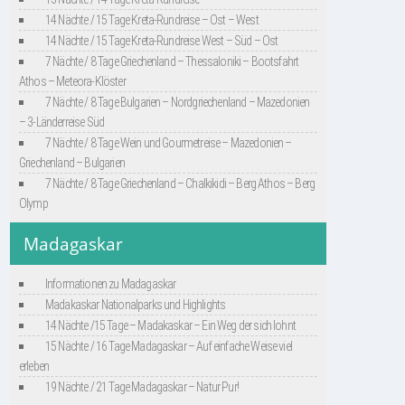
14 Nächte / 15 Tage Kreta-Rundreise – Ost – West
14 Nächte / 15 Tage Kreta-Rundreise West – Süd – Ost
7 Nächte / 8 Tage Griechenland – Thessaloniki – Bootsfahrt
Athos – Meteora-Klöster
7 Nächte / 8 Tage Bulgarien – Nordgriechenland – Mazedonien
– 3-Länderreise Süd
7 Nächte / 8 Tage Wein und Gourmetreise – Mazedonien –
Griechenland – Bulgarien
7 Nächte / 8 Tage Griechenland – Chalkikidi – Berg Athos – Berg
Olymp
Madagaskar
Informationen zu Madagaskar
Madakaskar Nationalparks und Highlights
14 Nächte /15 Tage – Madakaskar – Ein Weg der sich lohnt
15 Nächte / 16 Tage Madagaskar – Auf einfache Weise viel
erleben
19 Nächte / 21 Tage Madagaskar – Natur Pur!