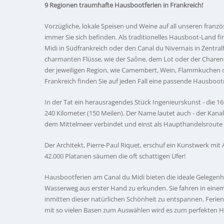
9 Regionen traumhafte Hausbootferien in Frankreich!
Vorzügliche, lokale Speisen und Weine auf all unseren fran
immer Sie sich befinden. Als traditionelles Hausboot-Land fi
Midi in Südfrankreich oder den Canal du Nivernais in Zentralf
charmanten Flüsse, wie der Saône, dem Lot oder der Charente
der jeweiligen Region, wie Camembert, Wein, Flammkuchen ode
Frankreich finden Sie auf jeden Fall eine passende Hausboot
In der Tat ein herausragendes Stück Ingenieurskunst - die 16
240 Kilometer (150 Meilen). Der Name lautet auch - der Kana
dem Mittelmeer verbindet und einst als Haupthandelsroute 
Der Architekt, Pierre-Paul Riquet, erschuf ein Kunstwerk m
42.000 Platanen säumen die oft schattigen Ufer!
Hausbootferien am Canal du Midi bieten die ideale Gelegenhe
Wasserweg aus erster Hand zu erkunden. Sie fahren in ein
inmitten dieser natürlichen Schönheit zu entspannen. Ferie
mit so vielen Basen zum Auswählen wird es zum perfekten 