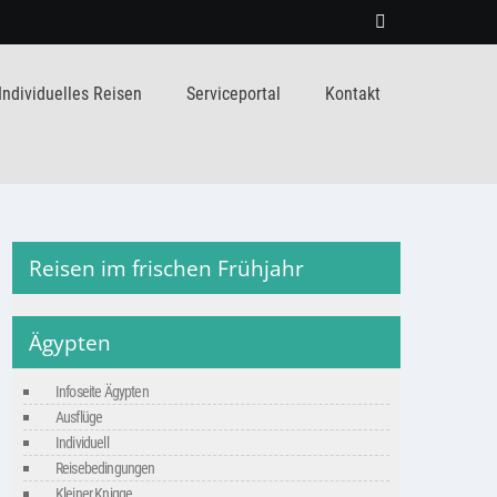
Individuelles Reisen
Serviceportal
Kontakt
Reisen im frischen Frühjahr
Ägypten
Infoseite Ägypten
Ausflüge
Individuell
Reisebedingungen
Kleiner Knigge