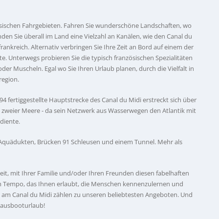
zösischen Fahrgebieten. Fahren Sie wunderschöne Landschaften, wo
nden Sie überall im Land eine Vielzahl an Kanälen, wie den Canal du
rankreich. Alternativ verbringen Sie Ihre Zeit an Bord auf einem der
. Unterwegs probieren Sie die typisch französischen Spezialitäten
r Muscheln. Egal wo Sie Ihren Urlaub planen, durch die Vielfalt in
region.
94 fertiggestellte Hauptstrecke des Canal du Midi erstreckt sich über
l zweier Meere - da sein Netzwerk aus Wasserwegen den Atlantik mit
diente.
it Aquädukten, Brücken 91 Schleusen und einem Tunnel. Mehr als
it, mit Ihrer Familie und/oder Ihren Freunden diesen fabelhaften
em Tempo, das Ihnen erlaubt, die Menschen kennenzulernen und
n am Canal du Midi zählen zu unseren beliebtesten Angeboten. Und
Hausbooturlaub!