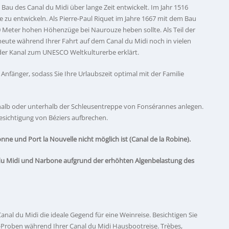
Bau des Canal du Midi über lange Zeit entwickelt. Im Jahr 1516
e zu entwickeln. Als Pierre-Paul Riquet im Jahre 1667 mit dem Bau
90 Meter hohen Höhenzüge bei Naurouze heben sollte. Als Teil der
ute während Ihrer Fahrt auf dem Canal du Midi noch in vielen
der Kanal zum UNESCO Weltkulturerbe erklärt.
 Anfänger, sodass Sie Ihre Urlaubszeit optimal mit der Familie
rhalb oder unterhalb der Schleusentreppe von Fonsérannes anlegen.
esichtigung von Béziers aufbrechen.
ne und Port la Nouvelle nicht möglich ist (Canal de la Robine).
 du Midi und Narbone aufgrund der erhöhten Algenbelastung des
nal du Midi die ideale Gegend für eine Weinreise. Besichtigen Sie
-Proben während Ihrer Canal du Midi Hausbootreise. Trèbes,