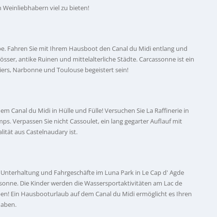
Weinliebhabern viel zu bieten!
rbe. Fahren Sie mit Ihrem Hausboot den Canal du Midi entlang und
sser, antike Ruinen und mittelalterliche Städte. Carcassonne ist ein
ers, Narbonne und Toulouse begeistert sein!
m Canal du Midi in Hülle und Fülle! Versuchen Sie La Raffinerie in
s. Verpassen Sie nicht Cassoulet, ein lang gegarter Auflauf mit
lität aus Castelnaudary ist.
 - Unterhaltung und Fahrgeschäfte im Luna Park in Le Cap d' Agde
onne. Die Kinder werden die Wassersportaktivitäten am Lac de
eben! Ein Hausbooturlaub auf dem Canal du Midi ermöglicht es Ihren
haben.