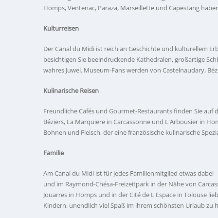
Homps, Ventenac, Paraza, Marseillette und Capestang haben 
Kulturreisen
Der Canal du Midi ist reich an Geschichte und kulturellem E
besichtigen Sie beeindruckende Kathedralen, großartige Schlö
wahres Juwel. Museum-Fans werden von Castelnaudary, Bézi
Kulinarische Reisen
Freundliche Cafés und Gourmet-Restaurants finden Sie auf de
Béziers, La Marquiere in Carcassonne und L'Arbousier in Homp
Bohnen und Fleisch, der eine französische kulinarische Spezia
Familie
Am Canal du Midi ist für jedes Familienmitglied etwas dabei
und im Raymond-Chésa-Freizeitpark in der Nähe von Carcass
Jouarres in Homps und in der Cité de L'Espace in Tolouse li
Kindern, unendlich viel Spaß im ihrem schönsten Urlaub zu 