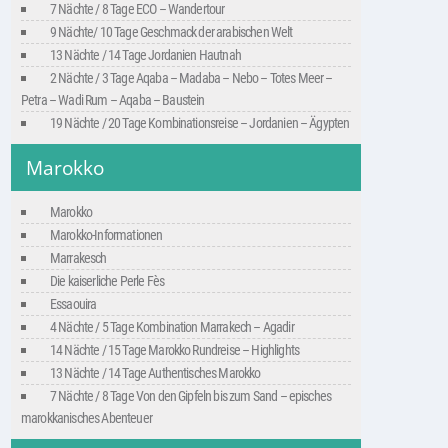
7 Nächte / 8 Tage ECO – Wandertour
9 Nächte/ 10 Tage Geschmack der arabischen Welt
13 Nächte / 14 Tage Jordanien Hautnah
2 Nächte / 3 Tage Aqaba – Madaba – Nebo – Totes Meer –
Petra – Wadi Rum – Aqaba – Baustein
19 Nächte / 20 Tage Kombinationsreise – Jordanien – Ägypten
Marokko
Marokko
Marokko-Informationen
Marrakesch
Die kaiserliche Perle Fès
Essaouira
4 Nächte / 5 Tage Kombination Marrakech – Agadir
14 Nächte / 15 Tage Marokko Rundreise – Highlights
13 Nächte / 14 Tage Authentisches Marokko
7 Nächte / 8 Tage Von den Gipfeln bis zum Sand – episches
marokkanisches Abenteuer