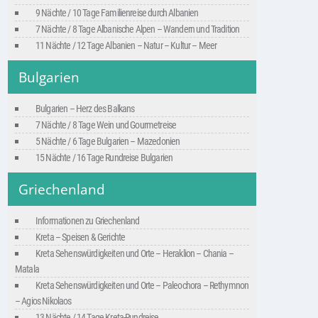
9 Nächte / 10 Tage Familienreise durch Albanien
7 Nächte / 8 Tage Albanische Alpen – Wandern und Tradition
11 Nächte / 12 Tage Albanien – Natur – Kultur – Meer
Bulgarien
Bulgarien – Herz des Balkans
7 Nächte / 8 Tage Wein und Gourmetreise
5 Nächte / 6 Tage Bulgarien – Mazedonien
15 Nächte / 16 Tage Rundreise Bulgarien
Griechenland
Informationen zu Griechenland
Kreta – Speisen & Gerichte
Kreta Sehenswürdigkeiten und Orte – Heraklion – Chania –
Matala
Kreta Sehenswürdigkeiten und Orte – Paleochora – Rethymnon
– Agios Nikolaos
13 Nächte / 14 Tage Kreta-Rundreise