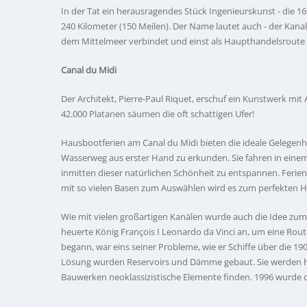
In der Tat ein herausragendes Stück Ingenieurskunst - die 16
240 Kilometer (150 Meilen). Der Name lautet auch - der Kana
dem Mittelmeer verbindet und einst als Haupthandelsroute 
Canal du Midi
Der Architekt, Pierre-Paul Riquet, erschuf ein Kunstwerk m
42.000 Platanen säumen die oft schattigen Ufer!
Hausbootferien am Canal du Midi bieten die ideale Gelegenhe
Wasserweg aus erster Hand zu erkunden. Sie fahren in ein
inmitten dieser natürlichen Schönheit zu entspannen. Ferie
mit so vielen Basen zum Auswählen wird es zum perfekten 
Wie mit vielen großartigen Kanälen wurde auch die Idee zum 
heuerte König François I Leonardo da Vinci an, um eine Rout
begann, war eins seiner Probleme, wie er Schiffe über die 1
Lösung wurden Reservoirs und Dämme gebaut. Sie werden he
Bauwerken neoklassizistische Elemente finden. 1996 wurde 