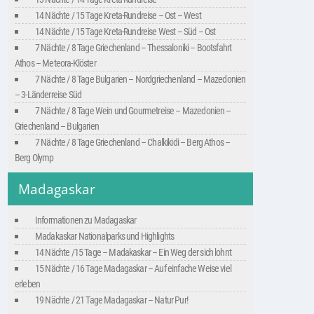
14 Nächte / 15 Tage Kreta-Rundreise – Ost – West
14 Nächte / 15 Tage Kreta-Rundreise West – Süd – Ost
7 Nächte / 8 Tage Griechenland – Thessaloniki – Bootsfahrt
Athos – Meteora-Klöster
7 Nächte / 8 Tage Bulgarien – Nordgriechenland – Mazedonien
– 3-Länderreise Süd
7 Nächte / 8 Tage Wein und Gourmetreise – Mazedonien –
Griechenland – Bulgarien
7 Nächte / 8 Tage Griechenland – Chalkikidi – Berg Athos –
Berg Olymp
Madagaskar
Informationen zu Madagaskar
Madakaskar Nationalparks und Highlights
14 Nächte /15 Tage – Madakaskar – Ein Weg der sich lohnt
15 Nächte / 16 Tage Madagaskar – Auf einfache Weise viel
erleben
19 Nächte / 21 Tage Madagaskar – Natur Pur!