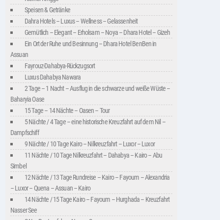
Speisen & Getränke
Dahra Hotels – Luxus – Wellness – Gelassenheit
Gemütlich – Elegant – Erholsam – Noya – Dhara Hotel – Gizeh
Ein Ort der Ruhe und Besinnung – Dhara Hotel BenBen in
Assuan
Fayrouz-Dahabya-Rückzugsort
Luxus Dahabya Nawara
2 Tage – 1 Nacht – Ausflug in die schwarze und weiße Wüste –
Baharyia Oase
15 Tage – 14 Nächte – Oasen – Tour
5 Nächte / 4 Tage – eine historische Kreuzfahrt auf dem Nil –
Dampfschiff
9 Nächte / 10 Tage Kairo – Nilkreuzfahrt – Luxor – Luxor
11 Nächte / 10 Tage Nilkreuzfahrt – Dahabya – Kairo – Abu
Simbel
12 Nächte / 13 Tage Rundreise – Kairo – Fayoum – Alexandria
– Luxor – Quena – Assuan – Kairo
14 Nächte / 15 Tage Kairo – Fayoum – Hurghada – Kreuzfahrt
Nasser See