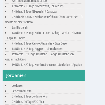
SAI – Boot auf dem Nasser See
17 Nächte / 18 Tage Nilkreuzfahrt „Felucca-Trip“
7 Nächte / 8 Tage Nilkreuzfahrt Dahabya
2 Nächte in Kairo / 3 Nächte Kreuzfahrt auf dem Nasser See – 3
Nächte auf einer Felucca
Sahl Hasheeh
14 Nächte / 15 Tage Kairo – Luxor – Sohag – Assiut – Al Minia
– Fayoum – Kairo
7 Nächte / 8 Tage Kairo – Alexandria – Siwa Oase
14 Nächte / 15 Tage Ägypten – einmal anders
12 Nächte – 13 Tage Kreuzfahrt – Lange Kreuzfahrt von
Assuan nach Kairo
19 Nächte / 20 Tage Kombinationsreise – Jordanien – Ägypten
Jordanien
Jordanien
Felsenstadt Petra
8 Nächte / 9 Tage Jordanien-Pur
9 Nächte / 10 Tage ECO -Tour