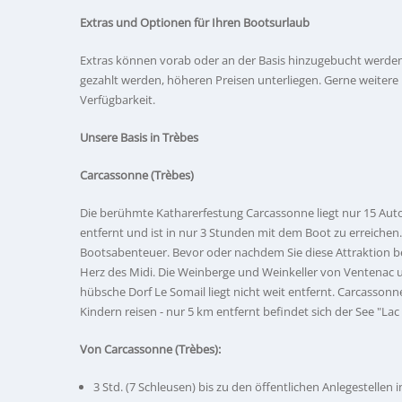
Extras und Optionen für Ihren Bootsurlaub
Extras können vorab oder an der Basis hinzugebucht werden. 
gezahlt werden, höheren Preisen unterliegen. Gerne weitere
Verfügbarkeit.
Unsere Basis in Trèbes
Carcassonne (Trèbes)
Die berühmte Katharerfestung Carcassonne liegt nur 15 Auto
entfernt und ist in nur 3 Stunden mit dem Boot zu erreichen. D
Bootsabenteuer. Bevor oder nachdem Sie diese Attraktion be
Herz des Midi. Die Weinberge und Weinkeller von Ventenac u
hübsche Dorf Le Somail liegt nicht weit entfernt. Carcassonn
Kindern reisen - nur 5 km entfernt befindet sich der See "La
Von Carcassonne (Trèbes):
3 Std. (7 Schleusen) bis zu den öffentlichen Anlegestellen