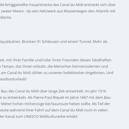
94 fertiggestellte Hauptstrecke des Canal du Midi erstreckt sich über
l zweier Meere - da sein Netzwerk aus Wasserwegen den Atlantik mit
diente.
it Aquädukten, Brücken 91 Schleusen und einem Tunnel. Mehr als
it, mit Ihrer Familie und/oder Ihren Freunden diesen fabelhaften
em Tempo, das Ihnen erlaubt, die Menschen kennenzulernen und
n am Canal du Midi zählen zu unseren beliebtesten Angeboten. Und
Hausbooturlaub!
Bau des Canal du Midi über lange Zeit entwickelt. Im Jahr 1516
e zu entwickeln. Als Pierre-Paul Riquet im Jahre 1667 mit dem Bau
90 Meter hohen Höhenzüge bei Naurouze heben sollte. Als Teil der
ute während Ihrer Fahrt auf dem Canal du Midi noch in vielen
der Kanal zum UNESCO Weltkulturerbe erklärt.