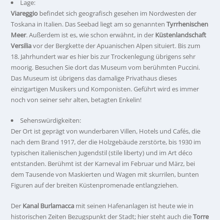
Lage:
Viareggio
befindet sich geografisch gesehen im Nordwesten der
Toskana in Italien. Das Seebad liegt am so genannten
Tyrrhenischen
Meer
. Außerdem ist es, wie schon erwähnt, in der
Küstenlandschaft
Versilia
vor der Bergkette der Apuanischen Alpen situiert. Bis zum
18. Jahrhundert war es hier bis zur Trockenlegung übrigens sehr
moorig. Besuchen Sie dort das Museum vom berühmten Puccini.
Das Museum ist übrigens das damalige Privathaus dieses
einzigartigen Musikers und Komponisten. Geführt wird es immer
noch von seiner sehr alten, betagten Enkelin!
Sehenswürdigkeiten:
Der Ort ist geprägt von wunderbaren Villen, Hotels und Cafés, die
nach dem Brand 1917, der die Holzgebäude zerstörte, bis 1930 im
typischen italienischen Jugendstil (stile liberty) und im Art déco
entstanden. Berühmt ist der Karneval im Februar und März, bei
dem Tausende von Maskierten und Wagen mit skurrilen, bunten
Figuren auf der breiten Küstenpromenade entlangziehen.
Der
Kanal Burlamacca
mit seinen Hafenanlagen ist heute wie in
historischen Zeiten Bezugspunkt der Stadt; hier steht auch die
Torre