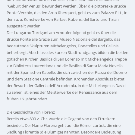
"Geburt der Venus" bewundert werden. Über die pittoreske Brücke
Ponte Vecchio, die den Arno überquert, geht es zum Palazzo Pitti, in
dem u. a. Kunstwerke von Raffael, Rubens, del Sarto und Tizian
ausgestellt werden.
Der Lungarno Torrigani am Arnoufer folgend geht es über die
Brücke Ponte alle Grazie zum Museo Nazionale del Bargello, das
bedeutende Skulpturen Michelangelos, Donatellos und Cellinis
beherbergt. Abschluss des kurzen Stadtrundgangs bilden die beiden
gotischen Kirchen Basilica di San Lorenzo mit Michelangelos Treppe
zur Biblioteca Laurentiana und die Basilica di Santa Maria Novella
mit der Spanischen Kapelle, die sich zwischen der Piazza del Duomo
und dem Stazione Centrale befinden. Krönenden Abschluss bietet
der Besuch der Galleria dell' Accademia, in der Michelangelos David
zu sehen ist, eines der Meisterwerke der Renaissance aus dem
frühen 16. Jahrhundert.
Die Geschichte von Florenz
Bereits etwa 800 v. Chr. wurde die Gegend von den Etruskern
besiedelt. Der Name Florenz geht auf die Römer zurück, die eine
Siedlung Florentia (die Blumige) nannten. Besondere Bedeutung