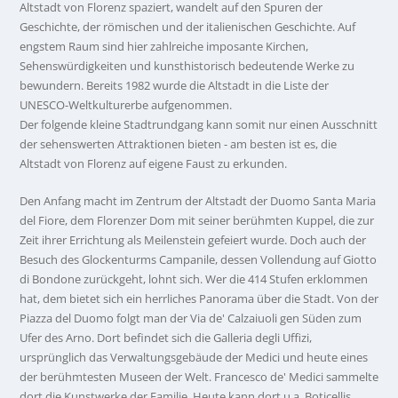
Altstadt von Florenz spaziert, wandelt auf den Spuren der
Geschichte, der römischen und der italienischen Geschichte. Auf
engstem Raum sind hier zahlreiche imposante Kirchen,
Sehenswürdigkeiten und kunsthistorisch bedeutende Werke zu
bewundern. Bereits 1982 wurde die Altstadt in die Liste der
UNESCO-Weltkulturerbe aufgenommen.
Der folgende kleine Stadtrundgang kann somit nur einen Ausschnitt
der sehenswerten Attraktionen bieten - am besten ist es, die
Altstadt von Florenz auf eigene Faust zu erkunden.
Den Anfang macht im Zentrum der Altstadt der Duomo Santa Maria
del Fiore, dem Florenzer Dom mit seiner berühmten Kuppel, die zur
Zeit ihrer Errichtung als Meilenstein gefeiert wurde. Doch auch der
Besuch des Glockenturms Campanile, dessen Vollendung auf Giotto
di Bondone zurückgeht, lohnt sich. Wer die 414 Stufen erklommen
hat, dem bietet sich ein herrliches Panorama über die Stadt. Von der
Piazza del Duomo folgt man der Via de' Calzaiuoli gen Süden zum
Ufer des Arno. Dort befindet sich die Galleria degli Uffizi,
ursprünglich das Verwaltungsgebäude der Medici und heute eines
der berühmtesten Museen der Welt. Francesco de' Medici sammelte
dort die Kunstwerke der Familie. Heute kann dort u.a. Boticellis