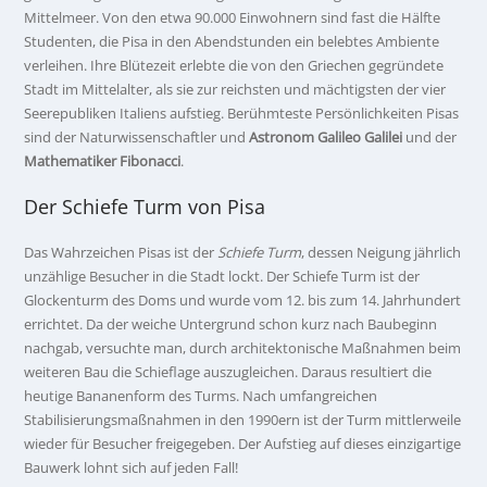
Mittelmeer. Von den etwa 90.000 Einwohnern sind fast die Hälfte
Studenten, die Pisa in den Abendstunden ein belebtes Ambiente
verleihen. Ihre Blütezeit erlebte die von den Griechen gegründete
Stadt im Mittelalter, als sie zur reichsten und mächtigsten der vier
Seerepubliken Italiens aufstieg. Berühmteste Persönlichkeiten Pisas
sind der Naturwissenschaftler und
Astronom Galileo Galilei
und der
Mathematiker Fibonacci
.
Der Schiefe Turm von Pisa
Das Wahrzeichen Pisas ist der
Schiefe Turm
, dessen Neigung jährlich
unzählige Besucher in die Stadt lockt. Der Schiefe Turm ist der
Glockenturm des Doms und wurde vom 12. bis zum 14. Jahrhundert
errichtet. Da der weiche Untergrund schon kurz nach Baubeginn
nachgab, versuchte man, durch architektonische Maßnahmen beim
weiteren Bau die Schieflage auszugleichen. Daraus resultiert die
heutige Bananenform des Turms. Nach umfangreichen
Stabilisierungsmaßnahmen in den 1990ern ist der Turm mittlerweile
wieder für Besucher freigegeben. Der Aufstieg auf dieses einzigartige
Bauwerk lohnt sich auf jeden Fall!