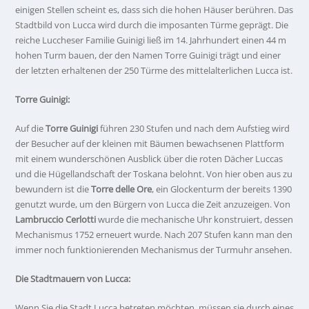
einigen Stellen scheint es, dass sich die hohen Häuser berühren. Das
Stadtbild von Lucca wird durch die imposanten Türme geprägt. Die
reiche Luccheser Familie Guinigi ließ im 14. Jahrhundert einen 44 m
hohen Turm bauen, der den Namen Torre Guinigi trägt und einer
der letzten erhaltenen der 250 Türme des mittelalterlichen Lucca ist.
Torre Guinigi:
Auf die
Torre Guinigi
führen 230 Stufen und nach dem Aufstieg wird
der Besucher auf der kleinen mit Bäumen bewachsenen Plattform
mit einem wunderschönen Ausblick über die roten Dächer Luccas
und die Hügellandschaft der Toskana belohnt. Von hier oben aus zu
bewundern ist die
Torre delle Ore
, ein Glockenturm der bereits 1390
genutzt wurde, um den Bürgern von Lucca die Zeit anzuzeigen. Von
Lambruccio Cerlotti
wurde die mechanische Uhr konstruiert, dessen
Mechanismus 1752 erneuert wurde. Nach 207 Stufen kann man den
immer noch funktionierenden Mechanismus der Turmuhr ansehen.
Die Stadtmauern von Lucca:
Wenn Sie die Stadt Lucca betreten möchten, müssen sie durch eines