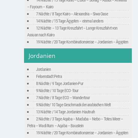
14 Nächte / 15 Tage Kairo – Luxor – Sohag – Assiut – Al Minia
– Fayoum – Kairo
7 Nächte / 8 Tage Kairo – Alexandria – Siwa Oase
14 Nächte / 15 Tage Ägypten – einmal anders
12 Nächte – 13 Tage Kreuzfahrt – Lange Kreuzfahrt von
Assuan nach Kairo
19 Nächte / 20 Tage Kombinationsreise – Jordanien – Ägypten
Jordanien
Jordanien
Felsenstadt Petra
8 Nächte / 9 Tage Jordanien-Pur
9 Nächte / 10 Tage ECO -Tour
7 Nächte / 8 Tage ECO – Wandertour
9 Nächte/ 10 Tage Geschmack der arabischen Welt
13 Nächte / 14 Tage Jordanien Hautnah
2 Nächte / 3 Tage Aqaba – Madaba – Nebo – Totes Meer –
Petra – Wadi Rum – Aqaba – Baustein
19 Nächte / 20 Tage Kombinationsreise – Jordanien – Ägypten