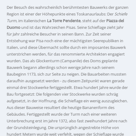
Der Besuch des wahrscheinlich berühmtesten Bauwerks der ganzen
Region ist einer der Höhepunkte eines Toskanaurlaubs: Der
Schiefe
Turm
, im italienischen
La Torre Pendente
, steht auf der
Piazza del
Duomo
und ist das Wahrzeichen Pisas. Seine Schieflage zieht Jahr
für Jahr zahlreiche Besucher in seinen Bann. Zur Zeit seiner
Entstehung war Pisa noch eine der mächtigsten Seerepubliken in
Italien, und diese Übermacht sollte durch ein imposantes Bauwerk
unterstrichen werden, für das renommierte Architekten engagiert
wurden. Das als Glockenturm (Campanile) des Doms geplante
Bauwerk begann allerdings schon wenige Jahre nach seinem
Baubeginn 1173, sich zur Seite zu neigen. Die Bauarbeiten mussten
daraufhin ausgesetzt werden - zu diesem Zeitpunkt waren gerade
einmal drei Stockwerke fertiggestellt. Etwa hundert Jahre wurde der
Bau fortgesetzt: Die folgenden vier Stockwerke wurden schräg
aufgesetzt, in der Hoffnung, die Schieflage ein wenig auszugleichen.
Aus dieser Bauweise resultiert die heutige Bananenform des
Gebäudes. Fertiggestellt wurde der Turm nach einer weiteren
Unterbrechung erst im Jahre 1372, also fast zweihundert Jahre nach
der Grundsteinlegung. Die ursprünglich angestrebte Höhe von
hundert Metern wurde weit verfehlt, wegen der Schieflage wurde