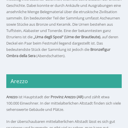
Geschichte. Dabei konnte er durch Ankäufe und Ausgrabungen eine
ansehnliche Menge Belegmaterial über die etruskische Zivilisation
sammeln. Ein bedeutender Teil der Sammlung umfasst Ascheurnen
sowie Stücke aus Bronze und Keramik. Die Urnen bestehen aus
Tuffstein, Alabaster und Tonerde. Eine der bekanntesten ganz
Etruriens ist die
„Urna degli Sposi“ (Urne der Brautleute)
, auf deren
Deckel ein Paar beim Festmahl liegend dargestellt ist. Das
bedeutendste Stück der Sammlung ist jedoch die
Bronzefigur
Ombra della Sera
(Abendschatten).
Arezzo
Arezzo
ist Hauptstadt der
Provinz Arezzo (AR)
und zählt etwa
100.000 Einwohner. In der mittelalterlichen Altstadt finden sich viele
sehenswerte Gebäude und Plätze.
In der überschaubaren mittelalterlichen Altstadt lässt es sich gut
spazieren und bummeln, es gibt viel zu sehen, man kann gut