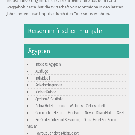
Industrialisierung im Tal, die viele Arbeitskräfte aus dem Land
weggeholt hatte, hat die Wirtschaft von Montaione in den letzten
Jahrzehnten neue Impulse durch den Tourismus erfahren.
Reisen im frischen Frühjahr
Ägypten
Infoseite Ägypten
Ausflüge
Individuell
Reisebedingungen
Kleiner Knigge
Speisen & Getränke
Dahra Hotels – Luxus – Wellness – Gelassenheit
Gemütlich – Elegant – Erholsam – Noya – Dhara Hotel – Gizeh
Ein Ort der Ruhe und Besinnung – Dhara Hotel BenBen in
Assuan
Fayrouz-Dahabya-Rückzugsort