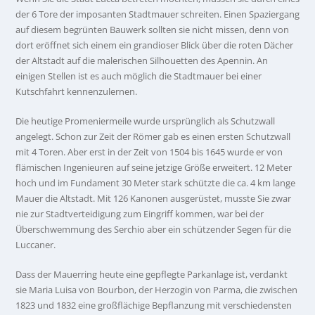
der 6 Tore der imposanten Stadtmauer schreiten. Einen Spaziergang
auf diesem begrünten Bauwerk sollten sie nicht missen, denn von
dort eröffnet sich einem ein grandioser Blick über die roten Dächer
der Altstadt auf die malerischen Silhouetten des Apennin. An
einigen Stellen ist es auch möglich die Stadtmauer bei einer
Kutschfahrt kennenzulernen.
Die heutige Promeniermeile wurde ursprünglich als Schutzwall
angelegt. Schon zur Zeit der Römer gab es einen ersten Schutzwall
mit 4 Toren. Aber erst in der Zeit von 1504 bis 1645 wurde er von
flämischen Ingenieuren auf seine jetzige Größe erweitert. 12 Meter
hoch und im Fundament 30 Meter stark schützte die ca. 4 km lange
Mauer die Altstadt. Mit 126 Kanonen ausgerüstet, musste Sie zwar
nie zur Stadtverteidigung zum Eingriff kommen, war bei der
Überschwemmung des Serchio aber ein schützender Segen für die
Luccaner.
Dass der Mauerring heute eine gepflegte Parkanlage ist, verdankt
sie Maria Luisa von Bourbon, der Herzogin von Parma, die zwischen
1823 und 1832 eine großflächige Bepflanzung mit verschiedensten