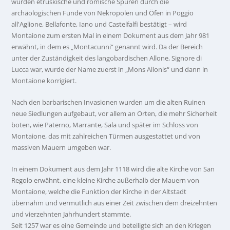
wurden etruskische und römische Spuren durch die
archäologischen Funde von Nekropolen und Öfen in Poggio
all'Aglione, Bellafonte, Iano und Castelfalfi bestätigt – wird
Montaione zum ersten Mal in einem Dokument aus dem Jahr 981
erwähnt, in dem es „Montacunni“ genannt wird. Da der Bereich
unter der Zuständigkeit des langobardischen Allone, Signore di
Lucca war, wurde der Name zuerst in „Mons Allonis“ und dann in
Montaione korrigiert.
Nach den barbarischen Invasionen wurden um die alten Ruinen
neue Siedlungen aufgebaut, vor allem an Orten, die mehr Sicherheit
boten, wie Paterno, Marrante, Sala und später im Schloss von
Montaione, das mit zahlreichen Türmen ausgestattet und von
massiven Mauern umgeben war.
In einem Dokument aus dem Jahr 1118 wird die alte Kirche von San
Regolo erwähnt, eine kleine Kirche außerhalb der Mauern von
Montaione, welche die Funktion der Kirche in der Altstadt
übernahm und vermutlich aus einer Zeit zwischen dem dreizehnten
und vierzehnten Jahrhundert stammte.
Seit 1257 war es eine Gemeinde und beteiligte sich an den Kriegen