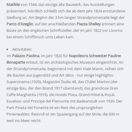
Matilde
von 1544, das einzige alte Bauwerk, das Ausstellungen
präsentiert. Nördlich schließt sich die ab dem Jahr 1824 entstandene
Siedlung an. Am Beginn der 3 km langen Strandpromenade liegt der
Parco d'Azeglio
; auf der anschließenden
Piazza Shelley
erinnert eine
Büste an den englischen Schriftsteller, der im Jahr 1822 vor Livorno
bei einem Schiffbruch ums Leben kam.
Aktivitäten:
Im
Palazzo Paolina
, im Jahr 1820 für
Napoleons Schwester Pauline
Bonaparte
erbaut, ist ein archäologisches Museum eingerichtet. An
der Strandpromenade, beginnend mit dem Viale Manin, reihen sich
die Bauten aus Jugendstil und Art déco - nur einige Highlights:
Supercinema (1920), Magazzini Duilio 48, das Châlet Martini (der
einzige Bau, der den Brand 1917 überstand), das grandiose Gran
Caffe Margherita (1919), die Hotels Plaza, Grand Hôtel & Royal,
Excelsior und Principe del Piemonte mit Badeanstalt von 1939. Der
Park Pineta del Ponente ist ein Rest des ursprünglichen
Pinienwaldes. Reizvoll ist ein Spaziergang auf der Mole, die 600 m
weit ins Meer reicht.