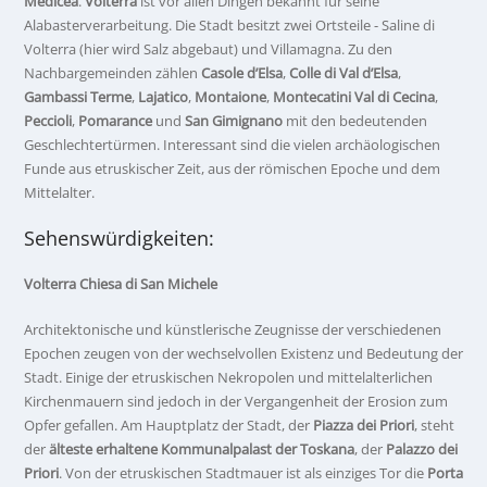
Medicea
.
Volterra
ist vor allen Dingen bekannt für seine
Alabasterverarbeitung. Die Stadt besitzt zwei Ortsteile - Saline di
Volterra (hier wird Salz abgebaut) und Villamagna. Zu den
Nachbargemeinden zählen
Casole d’Elsa
,
Colle di Val d’Elsa
,
Gambassi Terme
,
Lajatico
,
Montaione
,
Montecatini Val di Cecina
,
Peccioli
,
Pomarance
und
San Gimignano
mit den bedeutenden
Geschlechtertürmen. Interessant sind die vielen archäologischen
Funde aus etruskischer Zeit, aus der römischen Epoche und dem
Mittelalter.
Sehenswürdigkeiten:
Volterra Chiesa di San Michele
Architektonische und künstlerische Zeugnisse der verschiedenen
Epochen zeugen von der wechselvollen Existenz und Bedeutung der
Stadt. Einige der etruskischen Nekropolen und mittelalterlichen
Kirchenmauern sind jedoch in der Vergangenheit der Erosion zum
Opfer gefallen. Am Hauptplatz der Stadt, der
Piazza dei Priori
, steht
der
älteste erhaltene Kommunalpalast der Toskana
, der
Palazzo dei
Priori
. Von der etruskischen Stadtmauer ist als einziges Tor die
Porta