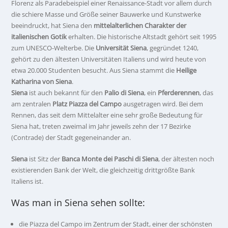
Florenz als Paradebeispiel einer Renaissance-Stadt vor allem durch
die schiere Masse und Größe seiner Bauwerke und Kunstwerke
beeindruckt, hat Siena den
mittelalterlichen Charakter der
italienischen Gotik
erhalten. Die historische Altstadt gehört seit 1995
zum UNESCO-Welterbe. Die
Universität Siena
, gegründet 1240,
gehört zu den ältesten Universitäten Italiens und wird heute von
etwa 20.000 Studenten besucht. Aus Siena stammt die
Heilige
Katharina von Siena
.
Siena
ist auch bekannt für den
Palio di Siena
, ein
Pferderennen
, das
am zentralen
Platz Piazza del Campo
ausgetragen wird. Bei dem
Rennen, das seit dem Mittelalter eine sehr große Bedeutung für
Siena hat, treten zweimal im Jahr jeweils zehn der 17 Bezirke
(Contrade) der Stadt gegeneinander an.
Siena
ist Sitz der
Banca Monte dei Paschi di Siena
, der ältesten noch
existierenden Bank der Welt, die gleichzeitig drittgrößte Bank
Italiens ist.
Was man in Siena sehen sollte:
die Piazza del Campo im Zentrum der Stadt, einer der schönsten