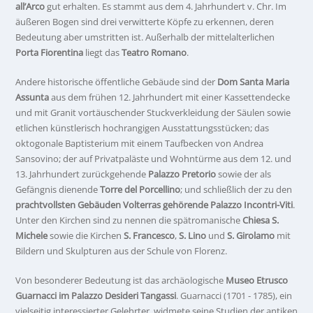
all’Arco
gut erhalten. Es stammt aus dem 4. Jahrhundert v. Chr. Im
äußeren Bogen sind drei verwitterte Köpfe zu erkennen, deren
Bedeutung aber umstritten ist. Außerhalb der mittelalterlichen
Porta Fiorentina
liegt das
Teatro Romano
.
Andere historische öffentliche Gebäude sind der
Dom Santa Maria
Assunta
aus dem frühen 12. Jahrhundert mit einer Kassettendecke
und mit Granit vortäuschender Stuckverkleidung der Säulen sowie
etlichen künstlerisch hochrangigen Ausstattungsstücken; das
oktogonale Baptisterium mit einem Taufbecken von Andrea
Sansovino; der auf Privatpaläste und Wohntürme aus dem 12. und
13. Jahrhundert zurückgehende
Palazzo Pretorio
sowie der als
Gefängnis dienende
Torre del Porcellino
; und schließlich der zu den
prachtvollsten Gebäuden Volterras gehörende Palazzo Incontri-Viti
.
Unter den Kirchen sind zu nennen die spätromanische
Chiesa S.
Michele
sowie die Kirchen
S. Francesco
,
S. Lino
und
S. Girolamo
mit
Bildern und Skulpturen aus der Schule von Florenz.
Von besonderer Bedeutung ist das archäologische
Museo Etrusco
Guarnacci im Palazzo Desideri Tangassi
. Guarnacci (1701 - 1785), ein
vielseitig interessierter Gelehrter, widmete seine Studien der antiken