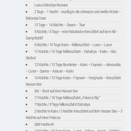
Luxus Dahabya Nawara
2 Tage – 1 Nacht – Ausflug in die schwarze und weiße Wüste –
Baharyia Oase
15 Tage – 14 Nächte – Oasen – Tour
5 Nächte / 4 Tage – eine historische Kreuzfahrt auf dem Nil –
Dampfschiff
9 Nächte / 10 Tage Kairo – Nilkreuzfahrt – Luxor – Luxor
11 Nächte / 10 Tage Nilkreuzfahrt – Dahabya – Kairo – Abu
Simbel
12 Nächte / 13 Tage Rundreise – Kairo – Fayoum – Alexandria
– Luxor – Quena – Assuan – Kairo
14 Nächte / 15 Tage Kairo – Fayoum – Hurghada – Kreuzfahrt
Nasser See
SAI – Boot auf dem Nasser See
17 Nächte / 18 Tage Nilkreuzfahrt „Felucca-Trip“
7 Nächte / 8 Tage Nilkreuzfahrt Dahabya
2 Nächte in Kairo / 3 Nächte Kreuzfahrt auf dem Nasser See – 3
Nächte auf einer Felucca
Sahl Hasheeh