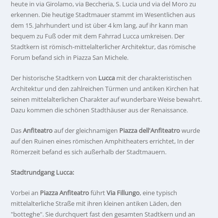
heute in via Girolamo, via Beccheria, S. Lucia und via del Moro zu
erkennen. Die heutige Stadtmauer stammt im Wesentlichen aus
dem 15. Jahrhundert und ist über 4 km lang, auf ihr kann man
bequem zu Fuß oder mit dem Fahrrad Lucca umkreisen. Der
Stadtkern ist römisch-mittelalterlicher Architektur, das römische
Forum befand sich in Piazza San Michele.
Der historische Stadtkern von
Lucca
mit der charakteristischen
Architektur und den zahlreichen Türmen und antiken Kirchen hat
seinen mittelalterlichen Charakter auf wunderbare Weise bewahrt.
Dazu kommen die schönen Stadthäuser aus der Renaissance.
Das
Anfiteatro
auf der gleichnamigen
Piazza dell'Anfiteatro
wurde
auf den Ruinen eines römischen Amphitheaters errichtet, In der
Römerzeit befand es sich außerhalb der Stadtmauern.
Stadtrundgang Lucca:
Vorbei an
Piazza Anfiteatro
führt
Via Fillungo
, eine typisch
mittelalterliche Straße mit ihren kleinen antiken Läden, den
"botteghe". Sie durchquert fast den gesamten Stadtkern und an