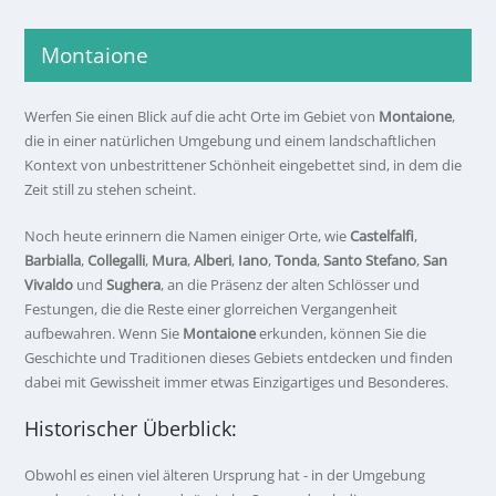
Montaione
Werfen Sie einen Blick auf die acht Orte im Gebiet von
Montaione
,
die in einer natürlichen Umgebung und einem landschaftlichen
Kontext von unbestrittener Schönheit eingebettet sind, in dem die
Zeit still zu stehen scheint.
Noch heute erinnern die Namen einiger Orte, wie
Castelfalfi
,
Barbialla
,
Collegalli
,
Mura
,
Alberi
,
Iano
,
Tonda
,
Santo Stefano
,
San
Vivaldo
und
Sughera
, an die Präsenz der alten Schlösser und
Festungen, die die Reste einer glorreichen Vergangenheit
aufbewahren. Wenn Sie
Montaione
erkunden, können Sie die
Geschichte und Traditionen dieses Gebiets entdecken und finden
dabei mit Gewissheit immer etwas Einzigartiges und Besonderes.
Historischer Überblick:
Obwohl es einen viel älteren Ursprung hat - in der Umgebung