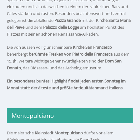
einkaufen und sich dazwischen in einem der zahlreichen Bars und
Cafés stärken und rasten. Besonders beachtenswert und zentral
gelegen ist die abfallende
Piazza Grande
mit der
Kirche Santa Maria
dell Pieve
und dem
Palazzo delle Logge
am höchsten Punkt des
Platzes mit seinen schönen Renaissance-Arkaden.
Die von aussen völlig unscheinbare
Kirche San Francesco
beherbergt
berühmte Fresken von Pietro della Francesca
aus dem
15. Jh. Weitere wichtige Sehenswürdigkeiten sind der
Dom San
Donato
, das Diözesan- und das Archelogiemuseum.
Ein besonderes buntes Highlight findet jeden ersten Sonntag im
Monat statt: der älteste und größte Antiquitätenmarkt Italiens.
Montepulciano
Die malerische
Kleinstadt Montepulciano
dürfte vor allem
Weinkennern und Musikliebhabern ein Begriff sein.......