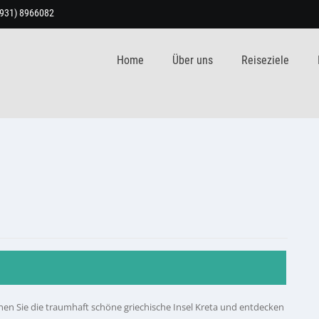
9931) 8966082
Home
Über uns
Reiseziele
en Sie die traumhaft schöne griechische Insel Kreta und entdecken