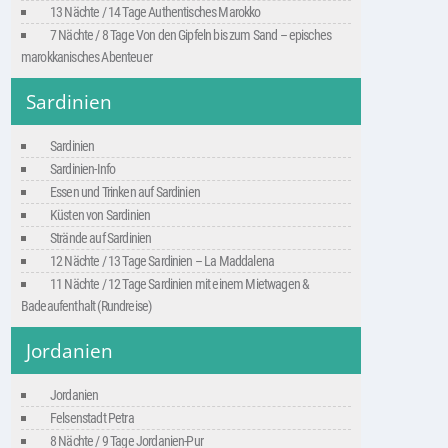
13 Nächte / 14 Tage Authentisches Marokko
7 Nächte / 8 Tage Von den Gipfeln bis zum Sand – episches
marokkanisches Abenteuer
Sardinien
Sardinien
Sardinien-Info
Essen und Trinken auf Sardinien
Küsten von Sardinien
Strände auf Sardinien
12 Nächte / 13 Tage Sardinien – La Maddalena
11 Nächte / 12 Tage Sardinien mit einem Mietwagen &
Badeaufenthalt (Rundreise)
Jordanien
Jordanien
Felsenstadt Petra
8 Nächte / 9 Tage Jordanien-Pur