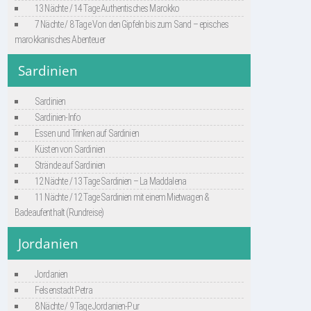
13 Nächte / 14 Tage Authentisches Marokko
7 Nächte / 8 Tage Von den Gipfeln bis zum Sand – episches
marokkanisches Abenteuer
Sardinien
Sardinien
Sardinien-Info
Essen und Trinken auf Sardinien
Küsten von Sardinien
Strände auf Sardinien
12 Nächte / 13 Tage Sardinien – La Maddalena
11 Nächte / 12 Tage Sardinien mit einem Mietwagen &
Badeaufenthalt (Rundreise)
Jordanien
Jordanien
Felsenstadt Petra
8 Nächte / 9 Tage Jordanien-Pur