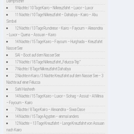
Dampfschiff
9 Nächte / 10 Tage Kairo – Nilkreuzfahrt – Luxor – Luxor
11 Nächte / 10 Tage Nilkreuzfahrt – Dahabya – Kairo – Abu
Simbel
12 Nächte / 13 Tage Rundreise – Kairo – Fayoum – Alexandria
– Luxor – Quena – Assuan – Kairo
14 Nächte / 15 Tage Kairo – Fayoum – Hurghada – Kreuzfahrt
Nasser See
SAI – Boot auf dem Nasser See
17 Nächte / 18 Tage Nilkreuzfahrt „Felucca-Trip“
7 Nächte / 8 Tage Nilkreuzfahrt Dahabya
2 Nächte in Kairo / 3 Nächte Kreuzfahrt auf dem Nasser See – 3
Nächte auf einer Felucca
Sahl Hasheeh
14 Nächte / 15 Tage Kairo – Luxor – Sohag – Assiut – Al Minia
– Fayoum – Kairo
7 Nächte / 8 Tage Kairo – Alexandria – Siwa Oase
14 Nächte / 15 Tage Ägypten – einmal anders
12 Nächte – 13 Tage Kreuzfahrt – Lange Kreuzfahrt von Assuan
nach Kairo