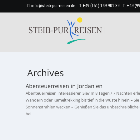
info@steib-pur-reisen.de
+49 (151) 149 901 89
+49 (9
Archives
Abenteuerreisen in Jordanien
Abenteuerreisen interessieren Sie? In 8 Tagen / 7 Nächten er
Wandern oder Kameltrekking bis tief in die Wüste hinein – S
Sonnenstrahlen wecken – Genießen Sie das unbeschreibliche Ge
bei…