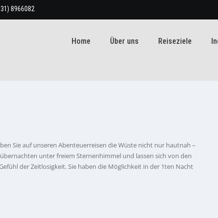
931) 8966082
Home
Über uns
Reiseziele
In
leben Sie auf unseren Abenteuerreisen die Wüste nicht nur hautnah –
ie übernachten unter freiem Sternenhimmel und lassen sich von den
fühl der Zeitlosigkeit. Sie haben die Möglichkeit in der 1ten Nacht