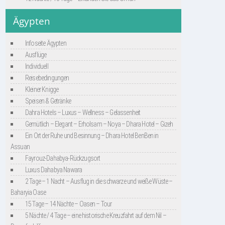
Ägypten
Infoseite Ägypten
Ausflüge
Individuell
Reisebedingungen
Kleiner Knigge
Speisen & Getränke
Dahra Hotels – Luxus – Wellness – Gelassenheit
Gemütlich – Elegant – Erholsam – Noya – Dhara Hotel – Gizeh
Ein Ort der Ruhe und Besinnung – Dhara Hotel BenBen in
Assuan
Fayrouz-Dahabya-Rückzugsort
Luxus Dahabya Nawara
2 Tage – 1 Nacht – Ausflug in die schwarze und weiße Wüste –
Baharyia Oase
15 Tage – 14 Nächte – Oasen – Tour
5 Nächte / 4 Tage – eine historische Kreuzfahrt auf dem Nil –