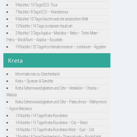
9 Nächte / 10 Tage ECO -Tour
7 Nächte / 8 Tage ECO – Wandertour
9 Nächte/ 10 Tage Geschmack der arabischen Welt
13 Nächte / 14 Tage Jordanien Hautnah
2 Nächte / 3 Tage Aqaba – Madaba – Nebo – Totes Meer –
Petra – Wadi Rum – Aqaba – Baustein
19 Nächte / 20 Tage Kombinationsreise – Jordanien – Ägypten
Kreta
Informationen zu Griechenland
Kreta – Speisen & Gerichte
Kreta Sehenswürdigkeiten und Orte – Heraklion – Chania –
Matala
Kreta Sehenswürdigkeiten und Orte – Paleochora – Rethymnon
– Agios Nikolaos
13 Nächte / 14 Tage Kreta-Rundreise
14 Nächte / 15 Tage Kreta-Rundreise – Ost – West
14 Nächte / 15 Tage Kreta-Rundreise West – Süd – Ost
7 Nächte / 8 Tage Griechenland – Thessaloniki – Bootsfahrt