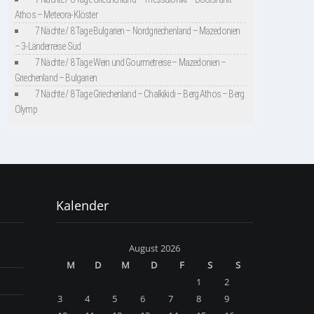
Athos – Meteora-Klöster
7 Nächte / 8 Tage Bulgarien – Nordgriechenland – Mazedonien
– 3-Länderreise Süd
7 Nächte / 8 Tage Wein und Gourmetreise – Mazedonien –
Griechenland – Bulgarien
7 Nächte / 8 Tage Griechenland – Chalkikidi – Berg Athos – Berg
Olymp
Kalender
August 2026
M
D
M
D
F
S
S
1
2
3
4
5
6
7
8
9