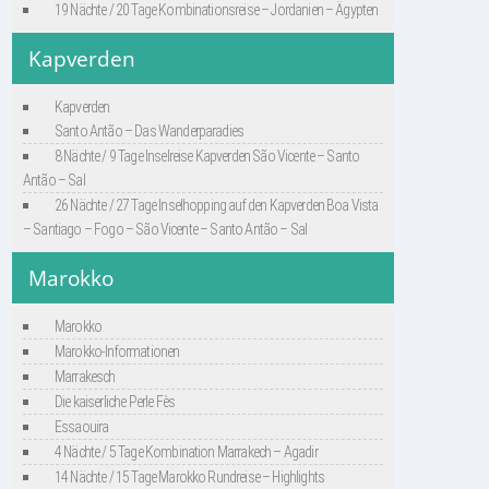
19 Nächte / 20 Tage Kombinationsreise – Jordanien – Ägypten
Kapverden
Kapverden
Santo Antão – Das Wanderparadies
8 Nächte / 9 Tage Inselreise Kapverden São Vicente – Santo
Antão – Sal
26 Nächte / 27 Tage Inselhopping auf den Kapverden Boa Vista
– Santiago – Fogo – São Vicente – Santo Antão – Sal
Marokko
Marokko
Marokko-Informationen
Marrakesch
Die kaiserliche Perle Fès
Essaouira
4 Nächte / 5 Tage Kombination Marrakech – Agadir
14 Nächte / 15 Tage Marokko Rundreise – Highlights