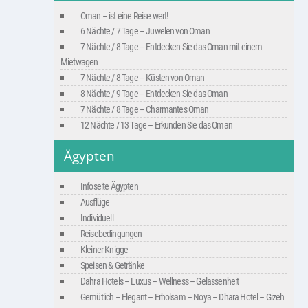
Oman – ist eine Reise wert!
6 Nächte / 7 Tage – Juwelen von Oman
7 Nächte / 8 Tage – Entdecken Sie das Oman mit einem
Mietwagen
7 Nächte / 8 Tage – Küsten von Oman
8 Nächte / 9 Tage – Entdecken Sie das Oman
7 Nächte / 8 Tage – Charmantes Oman
12 Nächte / 13 Tage – Erkunden Sie das Oman
Ägypten
Infoseite Ägypten
Ausflüge
Individuell
Reisebedingungen
Kleiner Knigge
Speisen & Getränke
Dahra Hotels – Luxus – Wellness – Gelassenheit
Gemütlich – Elegant – Erholsam – Noya – Dhara Hotel – Gizeh