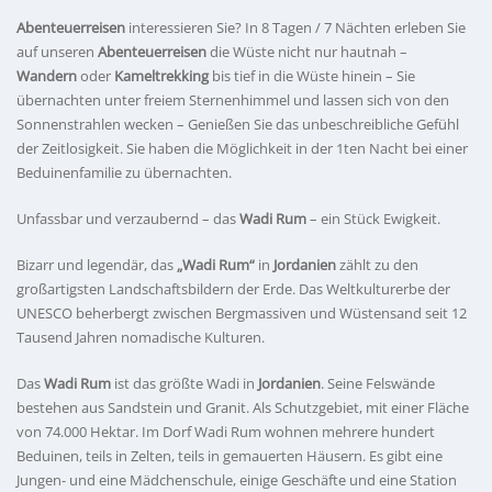
Abenteuerreisen
interessieren Sie? In 8 Tagen / 7 Nächten erleben Sie
auf unseren
Abenteuerreisen
die Wüste nicht nur hautnah –
Wandern
oder
Kameltrekking
bis tief in die Wüste hinein – Sie
übernachten unter freiem Sternenhimmel und lassen sich von den
Sonnenstrahlen wecken – Genießen Sie das unbeschreibliche Gefühl
der Zeitlosigkeit. Sie haben die Möglichkeit in der 1ten Nacht bei einer
Beduinenfamilie zu übernachten.
Unfassbar und verzaubernd – das
Wadi Rum
– ein Stück Ewigkeit.
Bizarr und legendär, das
„Wadi Rum“
in
Jordanien
zählt zu den
großartigsten Landschaftsbildern der Erde. Das Weltkulturerbe der
UNESCO beherbergt zwischen Bergmassiven und Wüstensand seit 12
Tausend Jahren nomadische Kulturen.
Das
Wadi Rum
ist das größte Wadi in
Jordanien
. Seine Felswände
bestehen aus Sandstein und Granit. Als Schutzgebiet, mit einer Fläche
von 74.000 Hektar. Im Dorf Wadi Rum wohnen mehrere hundert
Beduinen, teils in Zelten, teils in gemauerten Häusern. Es gibt eine
Jungen- und eine Mädchenschule, einige Geschäfte und eine Station