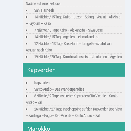
Nächte auf einer Felucca
Sahl Hasheeh
14 Nächte / 15 Tage Kairo – Luxor – Sohag – Assiut – Al Minia
– Fayoum – Kairo
7 Nächte / 8 Tage Kairo – Alexandria – Siwa Oase
14 Nächte / 15 Tage Ägypten – einmal anders
12 Nächte – 13 Tage Kreuzfahrt – Lange Kreuzfahrt von
Assuan nach Kairo
19 Nächte / 20 Tage Kombinationsreise – Jordanien – Ägypten
Kapverden
Kapverden
Santo Antão – Das Wanderparadies
8 Nächte / 9 Tage Inselreise Kapverden São Vicente – Santo
Antão – Sal
26 Nächte / 27 Tage Inselhopping auf den Kapverden Boa Vista
– Santiago – Fogo – São Vicente – Santo Antão – Sal
Marokko