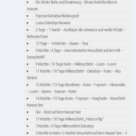
Ein Ort der Ruhe und Besinnung – Dhara Hotel BenBen in
Assuan
Fayrouz-Dahabya-Rückzugsort
Luxus Dahabya Nawara
2 Tage – 1 Nacht – Ausflug in die schwarze und weiße Wüste –
Baharyia Oase
15 Tage – 14 Nächte – Oasen – Tour
5 Nächte / 4 Tage – eine historische Kreuzfahrt auf dem Nil –
Dampfschiff
9 Nächte / 10 Tage Kairo – Nilkreuzfahrt – Luxor – Luxor
11 Nächte / 10 Tage Nilkreuzfahrt – Dahabya – Kairo – Abu
Simbel
12 Nächte / 13 Tage Rundreise – Kairo – Fayoum – Alexandria
– Luxor – Quena – Assuan – Kairo
14 Nächte / 15 Tage Kairo – Fayoum – Hurghada – Kreuzfahrt
Nasser See
SAI – Boot auf dem Nasser See
17 Nächte / 18 Tage Nilkreuzfahrt „Felucca-Trip“
7 Nächte / 8 Tage Nilkreuzfahrt Dahabya
2 Nächte in Kairo / 3 Nächte Kreuzfahrt auf dem Nasser See – 3