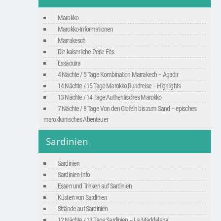
Marokko
Marokko-Informationen
Marrakesch
Die kaiserliche Perle Fès
Essaouira
4 Nächte / 5 Tage Kombination Marrakech – Agadir
14 Nächte / 15 Tage Marokko Rundreise – Highlights
13 Nächte / 14 Tage Authentisches Marokko
7 Nächte / 8 Tage Von den Gipfeln bis zum Sand – episches
marokkanisches Abenteuer
Sardinien
Sardinien
Sardinien-Info
Essen und Trinken auf Sardinien
Küsten von Sardinien
Strände auf Sardinien
12 Nächte / 13 Tage Sardinien – La Maddalena