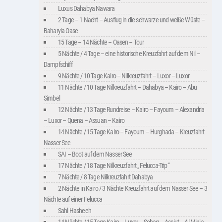
Luxus Dahabya Nawara
2 Tage – 1 Nacht – Ausflug in die schwarze und weiße Wüste –
Baharyia Oase
15 Tage – 14 Nächte – Oasen – Tour
5 Nächte / 4 Tage – eine historische Kreuzfahrt auf dem Nil –
Dampfschiff
9 Nächte / 10 Tage Kairo – Nilkreuzfahrt – Luxor – Luxor
11 Nächte / 10 Tage Nilkreuzfahrt – Dahabya – Kairo – Abu
Simbel
12 Nächte / 13 Tage Rundreise – Kairo – Fayoum – Alexandria
– Luxor – Quena – Assuan – Kairo
14 Nächte / 15 Tage Kairo – Fayoum – Hurghada – Kreuzfahrt
Nasser See
SAI – Boot auf dem Nasser See
17 Nächte / 18 Tage Nilkreuzfahrt „Felucca-Trip“
7 Nächte / 8 Tage Nilkreuzfahrt Dahabya
2 Nächte in Kairo / 3 Nächte Kreuzfahrt auf dem Nasser See – 3
Nächte auf einer Felucca
Sahl Hasheeh