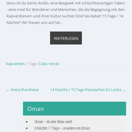
dann ist da Santo Antão, eine Bergwelt mit schluchtenartigen Tälern
- eine Insel für Wanderer und Menschen, die die Begegnung mit den
Kapverdianern und ihrer Kultur suchen.Sind Sie dabei? 15 Tage / 14
Nächte? Wir freuen uns auf Sie...
WEITERLESEN
Kapverden
| Tags:
Cabo Verde
Post
←
Kreta-Rundreise
14 Nächte / 15 Tage Klassisches Sri Lanka
→
navigation
Oman
Oman – ist eine Reise wert!
6 Nächte / 7 Tage – Juwelen von Oman