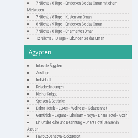
7 Nächte / 8 Tage – Entdecken Sie das Oman mit einem
Mietwagen
7 Nächte / 8 Tage – Küsten von Oman
8 Nächte / 9 Tage – Entdecken Sie das Oman
7 Nächte / 8 Tage – Charmantes Oman
12 Nächte / 13 Tage – Erkunden Sie das Oman
Ägypten
Infoseite Ägypten
Ausflüge
Individuell
Reisebedingungen
Kleiner Knigge
Speisen & Getränke
Dahra Hotels – Luxus – Wellness – Gelassenheit
Gemütlich – Elegant – Erholsam – Noya – Dhara Hotel – Gizeh
Ein Ort der Ruhe und Besinnung – Dhara Hotel BenBen in
Assuan
Fayrouz-Dahabya-Rückzugsort