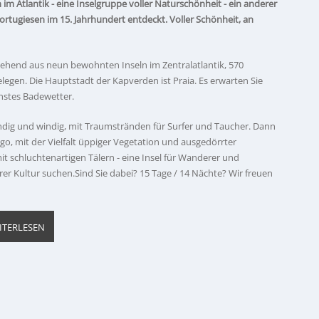
 im Atlantik - eine Inselgruppe voller Naturschönheit - ein anderer
rtugiesen im 15. Jahrhundert entdeckt. Voller Schönheit, an
stehend aus neun bewohnten Inseln im Zentralatlantik, 570
legen. Die Hauptstadt der Kapverden ist Praia. Es erwarten Sie
nstes Badewetter.
sandig und windig, mit Traumstränden für Surfer und Taucher. Dann
go, mit der Vielfalt üppiger Vegetation und ausgedörrter
it schluchtenartigen Tälern - eine Insel für Wanderer und
r Kultur suchen.Sind Sie dabei? 15 Tage / 14 Nächte? Wir freuen
ITERLESEN