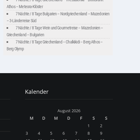
Athos – Meteora-Klöster
7 Nächte / 8 Tage Bulgarien – Nordgriechenland – Mazedonien
– 3-Länderreise Süd
7 Nächte / 8 Tage Wein und Gourmetreise – Mazedonien –
Griechenland – Bulgarien
7 Nächte / 8 Tage Griechenland – Chalkikidi – Berg Athos –
Berg Olymp
Kalender
August 2026
M
D
M
D
F
S
S
1
2
3
4
5
6
7
8
9