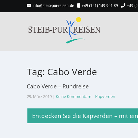
info@steib-pur-reisen.de
+49 (151) 149 901 89
+49 (
Tag: Cabo Verde
Cabo Verde – Rundreise
29. März 2019
|
Keine Kommentare
|
Kapverden
Entdecken Sie die Kapverden – mit ei