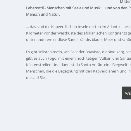
Mitten
Lebensstil - Menschen mit Seele und Musik …
und von den Po
Mensch und Natur.
… das sind die Kapverdischen Inseln mitten im Atlantik - be
Kilometer vor der Westküste des afrikanischen Kontinents ge
unter anderem endlose Sandstrände, blaues Meer und schö
Es gibt Wüsteninseln, wie Sal oder Boavista, die sind karg, 
gibt es auch Fogo, mit einem noch tätigen Vulkan und Santia
Küstenstreifen.Und dann ist da Santo Antão, eine Bergwelt m
Menschen, die die Begegnung mit den Kapverdianern und ihre
uns auf Sie...
WE