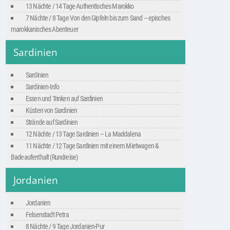
13 Nächte / 14 Tage Authentisches Marokko
7 Nächte / 8 Tage Von den Gipfeln bis zum Sand – episches
marokkanisches Abenteuer
Sardinien
Sardinien
Sardinien-Info
Essen und Trinken auf Sardinien
Küsten von Sardinien
Strände auf Sardinien
12 Nächte / 13 Tage Sardinien – La Maddalena
11 Nächte / 12 Tage Sardinien mit einem Mietwagen &
Badeaufenthalt (Rundreise)
Jordanien
Jordanien
Felsenstadt Petra
8 Nächte / 9 Tage Jordanien-Pur