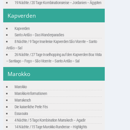
19 Nächte / 20 Tage Kombinationsreise – Jordanien – Ägypten
Kapverden
Kapverden
Santo Antão – Das Wanderparadies
8 Nächte / 9 Tage Inselreise Kapverden São Vicente – Santo
Antão – Sal
26 Nächte / 27 Tage Inselhopping auf den Kapverden Boa Vista
– Santiago – Fogo – São Vicente – Santo Antão – Sal
Marokko
Marokko
Marokko-Informationen
Marrakesch
Die kaiserliche Perle Fès
Essaouira
4 Nächte / 5 Tage Kombination Marrakech – Agadir
14 Nächte / 15 Tage Marokko Rundreise – Highlights