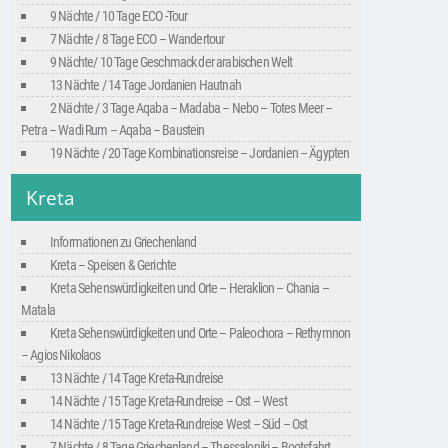
9 Nächte / 10 Tage ECO -Tour
7 Nächte / 8 Tage ECO – Wandertour
9 Nächte/ 10 Tage Geschmack der arabischen Welt
13 Nächte / 14 Tage Jordanien Hautnah
2 Nächte / 3 Tage Aqaba – Madaba – Nebo – Totes Meer –
Petra – Wadi Rum – Aqaba – Baustein
19 Nächte / 20 Tage Kombinationsreise – Jordanien – Ägypten
Kreta
Informationen zu Griechenland
Kreta – Speisen & Gerichte
Kreta Sehenswürdigkeiten und Orte – Heraklion – Chania –
Matala
Kreta Sehenswürdigkeiten und Orte – Paleochora – Rethymnon
– Agios Nikolaos
13 Nächte / 14 Tage Kreta-Rundreise
14 Nächte / 15 Tage Kreta-Rundreise – Ost – West
14 Nächte / 15 Tage Kreta-Rundreise West – Süd – Ost
7 Nächte / 8 Tage Griechenland – Thessaloniki – Bootsfahrt