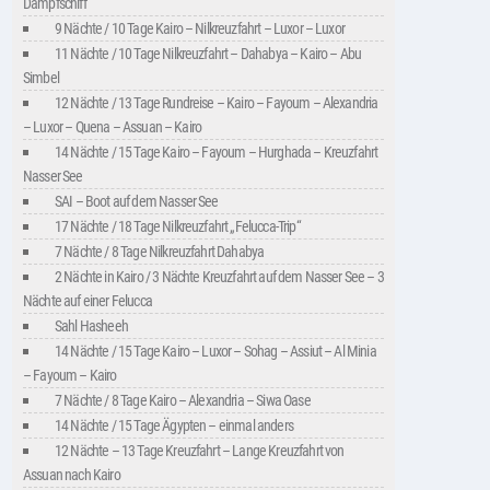
Dampfschiff
9 Nächte / 10 Tage Kairo – Nilkreuzfahrt – Luxor – Luxor
11 Nächte / 10 Tage Nilkreuzfahrt – Dahabya – Kairo – Abu
Simbel
12 Nächte / 13 Tage Rundreise – Kairo – Fayoum – Alexandria
– Luxor – Quena – Assuan – Kairo
14 Nächte / 15 Tage Kairo – Fayoum – Hurghada – Kreuzfahrt
Nasser See
SAI – Boot auf dem Nasser See
17 Nächte / 18 Tage Nilkreuzfahrt „Felucca-Trip“
7 Nächte / 8 Tage Nilkreuzfahrt Dahabya
2 Nächte in Kairo / 3 Nächte Kreuzfahrt auf dem Nasser See – 3
Nächte auf einer Felucca
Sahl Hasheeh
14 Nächte / 15 Tage Kairo – Luxor – Sohag – Assiut – Al Minia
– Fayoum – Kairo
7 Nächte / 8 Tage Kairo – Alexandria – Siwa Oase
14 Nächte / 15 Tage Ägypten – einmal anders
12 Nächte – 13 Tage Kreuzfahrt – Lange Kreuzfahrt von
Assuan nach Kairo