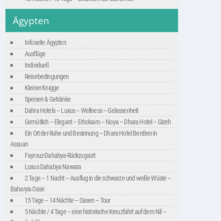
Ägypten
Infoseite Ägypten
Ausflüge
Individuell
Reisebedingungen
Kleiner Knigge
Speisen & Getränke
Dahra Hotels – Luxus – Wellness – Gelassenheit
Gemütlich – Elegant – Erholsam – Noya – Dhara Hotel – Gizeh
Ein Ort der Ruhe und Besinnung – Dhara Hotel BenBen in
Assuan
Fayrouz-Dahabya-Rückzugsort
Luxus Dahabya Nawara
2 Tage – 1 Nacht – Ausflug in die schwarze und weiße Wüste –
Baharyia Oase
15 Tage – 14 Nächte – Oasen – Tour
5 Nächte / 4 Tage – eine historische Kreuzfahrt auf dem Nil –