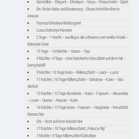
Gemütlich – Elegant – Erholsam – Noya – Dhara Hotel – Gizeh
Ein Ort der Ruhe und Besinnung – Dhara Hotel BenBen in
Assuan
Fayrouz-Dahabya-Rückzugsort
Luxus Dahabya Nawara
2 Tage – 1 Nacht – Ausflug in die schwarze und weiße Wüste –
Baharyia Oase
15 Tage – 14 Nächte – Oasen – Tour
5 Nächte / 4 Tage – eine historische Kreuzfahrt auf dem Nil –
Dampfschiff
9 Nächte / 10 Tage Kairo – Nilkreuzfahrt – Luxor – Luxor
11 Nächte / 10 Tage Nilkreuzfahrt – Dahabya – Kairo – Abu
Simbel
12 Nächte / 13 Tage Rundreise – Kairo – Fayoum – Alexandria
– Luxor – Quena – Assuan – Kairo
14 Nächte / 15 Tage Kairo – Fayoum – Hurghada – Kreuzfahrt
Nasser See
SAI – Boot auf dem Nasser See
17 Nächte / 18 Tage Nilkreuzfahrt „Felucca-Trip“
7 Nächte / 8 Tage Nilkreuzfahrt Dahabya