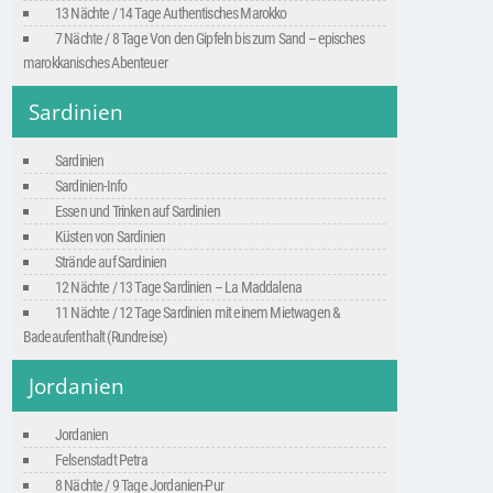
13 Nächte / 14 Tage Authentisches Marokko
7 Nächte / 8 Tage Von den Gipfeln bis zum Sand – episches
marokkanisches Abenteuer
Sardinien
Sardinien
Sardinien-Info
Essen und Trinken auf Sardinien
Küsten von Sardinien
Strände auf Sardinien
12 Nächte / 13 Tage Sardinien – La Maddalena
11 Nächte / 12 Tage Sardinien mit einem Mietwagen &
Badeaufenthalt (Rundreise)
Jordanien
Jordanien
Felsenstadt Petra
8 Nächte / 9 Tage Jordanien-Pur