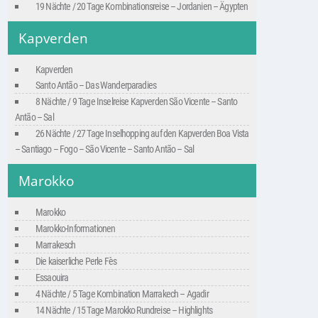
19 Nächte / 20 Tage Kombinationsreise – Jordanien – Ägypten
Kapverden
Kapverden
Santo Antão – Das Wanderparadies
8 Nächte / 9 Tage Inselreise Kapverden São Vicente – Santo
Antão – Sal
26 Nächte / 27 Tage Inselhopping auf den Kapverden Boa Vista
– Santiago – Fogo – São Vicente – Santo Antão – Sal
Marokko
Marokko
Marokko-Informationen
Marrakesch
Die kaiserliche Perle Fès
Essaouira
4 Nächte / 5 Tage Kombination Marrakech – Agadir
14 Nächte / 15 Tage Marokko Rundreise – Highlights