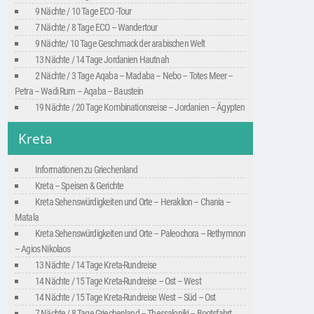
9 Nächte / 10 Tage ECO -Tour
7 Nächte / 8 Tage ECO – Wandertour
9 Nächte/ 10 Tage Geschmack der arabischen Welt
13 Nächte / 14 Tage Jordanien Hautnah
2 Nächte / 3 Tage Aqaba – Madaba – Nebo – Totes Meer –
Petra – Wadi Rum – Aqaba – Baustein
19 Nächte / 20 Tage Kombinationsreise – Jordanien – Ägypten
Kreta
Informationen zu Griechenland
Kreta – Speisen & Gerichte
Kreta Sehenswürdigkeiten und Orte – Heraklion – Chania –
Matala
Kreta Sehenswürdigkeiten und Orte – Paleochora – Rethymnon
– Agios Nikolaos
13 Nächte / 14 Tage Kreta-Rundreise
14 Nächte / 15 Tage Kreta-Rundreise – Ost – West
14 Nächte / 15 Tage Kreta-Rundreise West – Süd – Ost
7 Nächte / 8 Tage Griechenland – Thessaloniki – Bootsfahrt