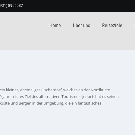
9931) 8966082
Home
Über uns
Reiseziele
 ein kleines, ehemaliges Fischerdorf, welches an der Nordküste
0 Jahren ist es Ziel des alternativen Tourismus, jedoch hat es seinen
ilküste und Bergen in der Umgebung, die ein fantastisches