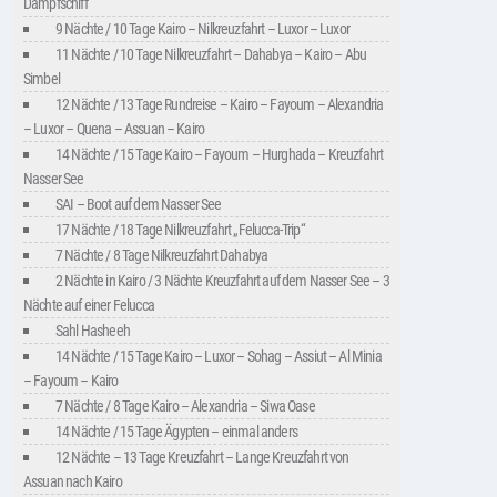
Dampfschiff
9 Nächte / 10 Tage Kairo – Nilkreuzfahrt – Luxor – Luxor
11 Nächte / 10 Tage Nilkreuzfahrt – Dahabya – Kairo – Abu
Simbel
12 Nächte / 13 Tage Rundreise – Kairo – Fayoum – Alexandria
– Luxor – Quena – Assuan – Kairo
14 Nächte / 15 Tage Kairo – Fayoum – Hurghada – Kreuzfahrt
Nasser See
SAI – Boot auf dem Nasser See
17 Nächte / 18 Tage Nilkreuzfahrt „Felucca-Trip“
7 Nächte / 8 Tage Nilkreuzfahrt Dahabya
2 Nächte in Kairo / 3 Nächte Kreuzfahrt auf dem Nasser See – 3
Nächte auf einer Felucca
Sahl Hasheeh
14 Nächte / 15 Tage Kairo – Luxor – Sohag – Assiut – Al Minia
– Fayoum – Kairo
7 Nächte / 8 Tage Kairo – Alexandria – Siwa Oase
14 Nächte / 15 Tage Ägypten – einmal anders
12 Nächte – 13 Tage Kreuzfahrt – Lange Kreuzfahrt von
Assuan nach Kairo