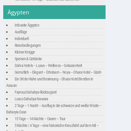
Ägypten
Infoseite Ägypten
Ausflüge
Individuell
Reisebedingungen
Kleiner Knigge
Speisen & Getränke
Dahra Hotels – Luxus – Wellness – Gelassenheit
Gemütlich – Elegant – Erholsam – Noya – Dhara Hotel – Gizeh
Ein Ort der Ruhe und Besinnung – Dhara Hotel BenBen in
Assuan
Fayrouz-Dahabya-Rückzugsort
Luxus Dahabya Nawara
2 Tage – 1 Nacht – Ausflug in die schwarze und weiße Wüste –
Baharyia Oase
15 Tage – 14 Nächte – Oasen – Tour
5 Nächte / 4 Tage – eine historische Kreuzfahrt auf dem Nil –