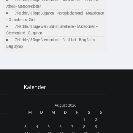
Athos – Meteora-Klöster
7 Nächte / 8 Tage Bulgarien – Nordgriechenland – Mazedonien
– 3-Länderreise Süd
7 Nächte / 8 Tage Wein und Gourmetreise – Mazedonien –
Griechenland – Bulgarien
7 Nächte / 8 Tage Griechenland – Chalkikidi – Berg Athos –
Berg Olymp
Kalender
August 2026
M
D
M
D
F
S
S
1
2
3
4
5
6
7
8
9