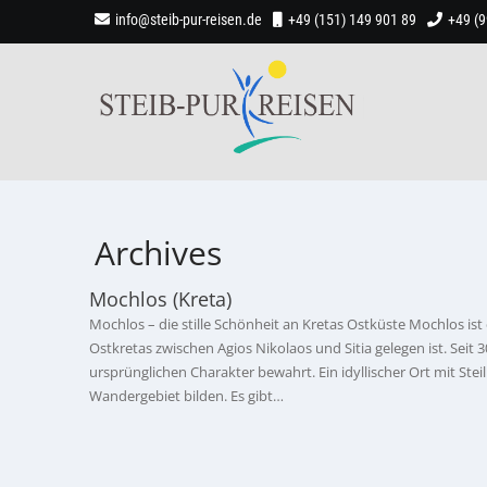
info@steib-pur-reisen.de
+49 (151) 149 901 89
+49 (
Archives
Mochlos (Kreta)
Mochlos – die stille Schönheit an Kretas Ostküste Mochlos ist
Ostkretas zwischen Agios Nikolaos und Sitia gelegen ist. Seit 3
ursprünglichen Charakter bewahrt. Ein idyllischer Ort mit Ste
Wandergebiet bilden. Es gibt…